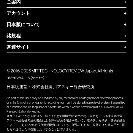
ご案内
+
アカウント
+
日本版について
+
諸規程
+
関連サイト
+
© 2016-2026 MIT TECHNOLOGY REVIEW Japan. All rights
reserved.
v.(V-E+F)
日本版運営：
株式会社角川アスキー総合研究所
No part of this issue may be produced by any mechanical, photographic or electronic process,
or in the form of a phonographic recording, nor may it be stored in a retrieval system, transmitted
or otherwise copied for public or private use without written permission of KADOKAWA ASCII
Research Laboratories, Inc.
当サイトのいかなる部分も、法令または利用規約に定めのある場合あるいは株式会社角川
アスキー総合研究所の書面による許可がある場合を除いて、電子的、光学的、機械的処理
によって、あるいは口述記録の形態によっても、製品にしたり、公衆向けか個人用かに関
わらず送信したり複製したりすることはできません。