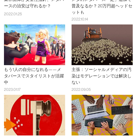
ースの治安は守れるか？
普及なるか？ 20万円超ヘッドセ
ットも
2022.01.25
2022.10.14
もう1人の自分になれる——メ
主張：ソーシャルメディアの汚
タバースでスタイリストが活躍
染はモデレーションでは解決し
中
ない
2023.01.17
2022.09.05