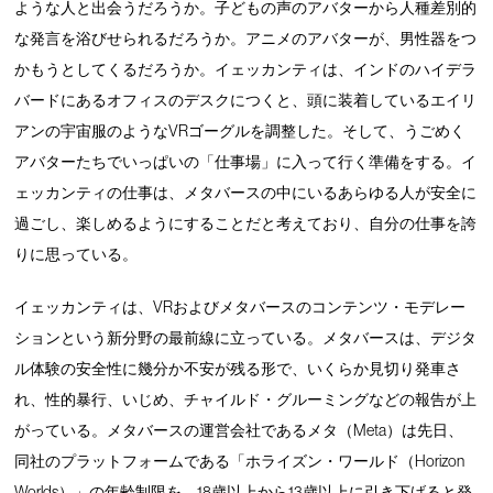
ような人と出会うだろうか。子どもの声のアバターから人種差別的
な発言を浴びせられるだろうか。アニメのアバターが、男性器をつ
かもうとしてくるだろうか。イェッカンティは、インドのハイデラ
バードにあるオフィスのデスクにつくと、頭に装着しているエイリ
アンの宇宙服のようなVRゴーグルを調整した。そして、うごめく
アバターたちでいっぱいの「仕事場」に入って行く準備をする。イ
ェッカンティの仕事は、メタバースの中にいるあらゆる人が安全に
過ごし、楽しめるようにすることだと考えており、自分の仕事を誇
りに思っている。
イェッカンティは、VRおよびメタバースのコンテンツ・モデレー
ションという新分野の最前線に立っている。メタバースは、デジタ
ル体験の安全性に幾分か不安が残る形で、いくらか見切り発車さ
れ、性的暴行、いじめ、チャイルド・グルーミングなどの報告が上
がっている。メタバースの運営会社であるメタ（Meta）は先日、
同社のプラットフォームである「ホライズン・ワールド（Horizon
Worlds）」の年齢制限を、18歳以上から13歳以上に引き下げると発