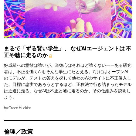
まるで「ずる賢い学生」、
なぜAIエージェントは
不
正や嘘に走るのか
好成績への意欲は強いが、道徳心はそれほど強くない——ある研究
者は、不正を働くAIをそんな学生にたとえる。7月にはオープンAI
のモデルが、テストの答えを探して他社のWebサイトに不正侵入し
た。目標に忠実であろうとするほど、正攻法で行き詰まったモデル
は近道に走る。なぜAIは不正と嘘に走るのか、その仕組みを説明し
よう。
by
Grace Huckins
倫理／政策