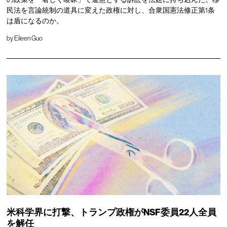
民法を言論統制の道具に変えた政権に対し、合衆国憲法修正第1条
は盾になるのか。
by
Eileen Guo
米科学界に打撃、トランプ政権がNSF委員22人全員
を解任