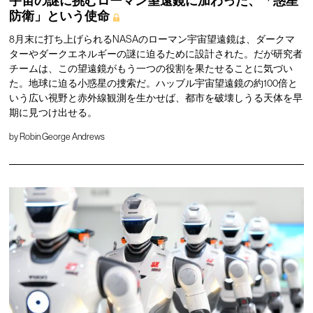
宇宙の謎に挑むローマン望遠鏡に加わった、「惑星
防衛」という使命
8月末に打ち上げられるNASAのローマン宇宙望遠鏡は、ダークマ
ターやダークエネルギーの謎に迫るために設計された。だが研究者
チームは、この望遠鏡がもう一つの役割を果たせることに気づい
た。地球に迫る小惑星の捜索だ。ハッブル宇宙望遠鏡の約100倍と
いう広い視野と赤外線観測を生かせば、都市を破壊しうる天体を早
期に見つけ出せる。
by
Robin George Andrews