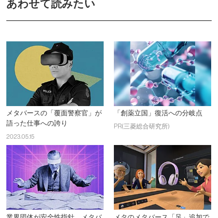
あわせて読みたい
メタバースの「覆面警察官」が
「創薬立国」復活への分岐点
語った仕事への誇り
PR(三菱総合研究所)
2023.05.15
業界団体が安全性指針、メタバ
メタのメタバース「足」追加で