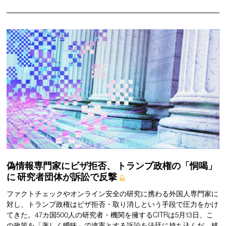
偽情報専門家にビザ拒否、
トランプ政権の「恫喝」
に
研究者団体が訴訟で反撃
ファクトチェックやオンライン安全の研究に携わる外国人専門家に
対し、トランプ政権はビザ拒否・取り消しという手段で圧力をかけ
てきた。47カ国500人の研究者・機関を擁するCITRは5月13日、こ
の政策を「著しく曖昧」で違憲とする訴訟を法廷に持ち込んだ。移