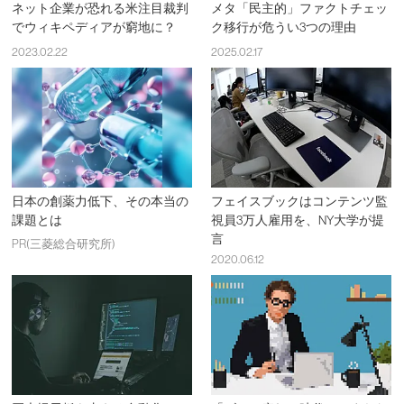
ネット企業が恐れる米注目裁判
メタ「民主的」ファクトチェッ
でウィキペディアが窮地に？
ク移行が危うい3つの理由
2023.02.22
2025.02.17
日本の創薬力低下、その本当の
フェイスブックはコンテンツ監
課題とは
視員3万人雇用を、NY大学が提
言
PR(三菱総合研究所)
2020.06.12