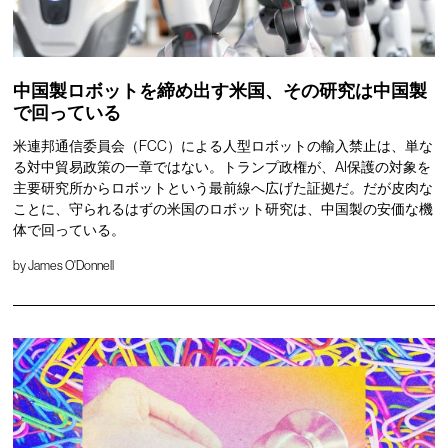
中国製ロボットを締め出す米国、その研究は中国製
で回っている
米連邦通信委員会（FCC）による人型ロボットの輸入禁止は、単な
る対中貿易政策の一章ではない。トランプ政権が、AI保護の対象を
主要研究所からロボットという最前線へ広げた証拠だ。だが皮肉な
ことに、守られるはずの米国のロボット研究は、中国製の安価な機
体で回っている。
by
James O'Donnell