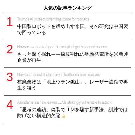
人気の記事ランキング
Trump’s AI protectionism has come for robotics
中国製ロボットを締め出す米国、その研究は中国製
で回っている
How an overlooked geothermal plant got a second chance
もっと深く掘れ——採算割れの地熱発電所を米新興
企業が再生
How lasers could help provide fuel for nuclear reactors
核廃棄物は「地上ウラン鉱山」、レーザー濃縮で再
生を狙う
A fundamental flaw leaves LLMs strikingly vulnerable to attack
「思考の連鎖」偽装でLLMを騙す新手法、訓練では
防げない構造的欠陥