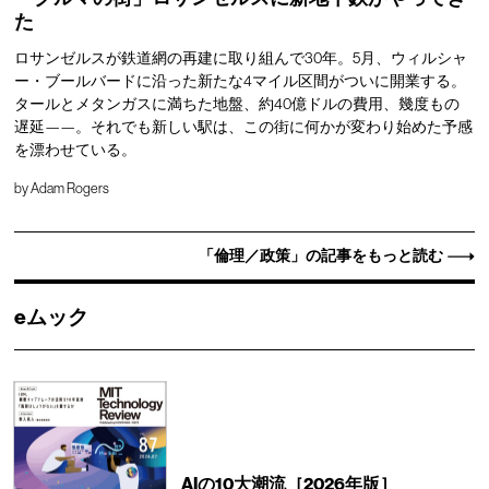
た
ロサンゼルスが鉄道網の再建に取り組んで30年。5月、ウィルシャ
ー・ブールバードに沿った新たな4マイル区間がついに開業する。
タールとメタンガスに満ちた地盤、約40億ドルの費用、幾度もの
遅延——。それでも新しい駅は、この街に何かが変わり始めた予感
を漂わせている。
by
Adam Rogers
「倫理／政策」の記事をもっと読む
eムック
AIの10大潮流［2026年版］