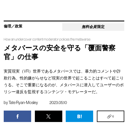
倫理／政策
無料会員
限定
How an undercover content moderator polices the metaverse
メタバースの安全を守る「覆面警察
官」の仕事
実質現実（VR）世界であるメタバースでは、暴力的コメントや詐
欺行為、性的嫌がらせなど現実の世界で起こることはすべて起こり
うる。そこで重要になるのが、メタバースに潜入してユーザーのポ
リシー違反を監視するコンテンツ・モデレーターだ。
by
Tate Ryan-Mosley
2023.05.10
6