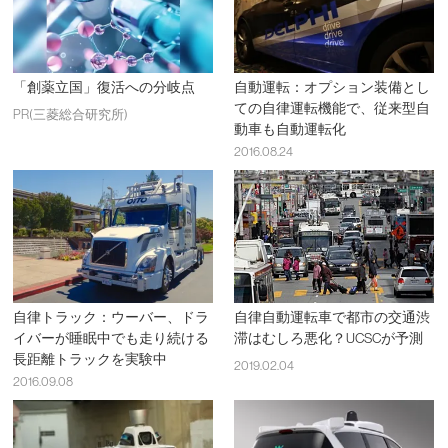
「創薬立国」復活への分岐点
自動運転：オプション装備とし
ての自律運転機能で、従来型自
PR(三菱総合研究所)
動車も自動運転化
2016.08.24
自律トラック：ウーバー、ドラ
自律自動運転車で都市の交通渋
イバーが睡眠中でも走り続ける
滞はむしろ悪化？UCSCが予測
長距離トラックを実験中
2019.02.04
2016.09.08