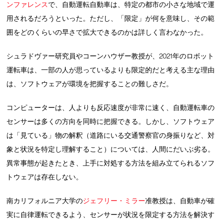
ンファレンス
で、自動運転自動車は、特定の都市の小さな地域で運
用されるだろうといった。ただし、「限定」が何を意味し、その範
囲をどのくらいの早さで拡大できるのかは詳しく言わなかった。
シュラドヴァー研究員やコーンハウザー教授が、2021年のロボット
運転車は、一部の人が思っているよりも限定的だと考える主な理由
は、ソフトウェアが環境を把握することの難しさだ。
コンピューターは、人よりも反応速度が非常に速く、自動運転車の
センサーは多くの方向を同時に把握できる。しかし、ソフトウェア
は「見ている」物の解釈（道路にいる交通警察官の身振りなど、対
象と状況を特定し理解すること）については、人間にだいぶ劣る。
異常事態が起きたとき、上手に対処する方法を組み立てられるソフ
トウェアは存在しない。
南カリフォルニア大学の
ジェフリー・ミラー
准教授は、自動車が確
実に自律運転できるよう、センサーが状況を限定する方法を解決す