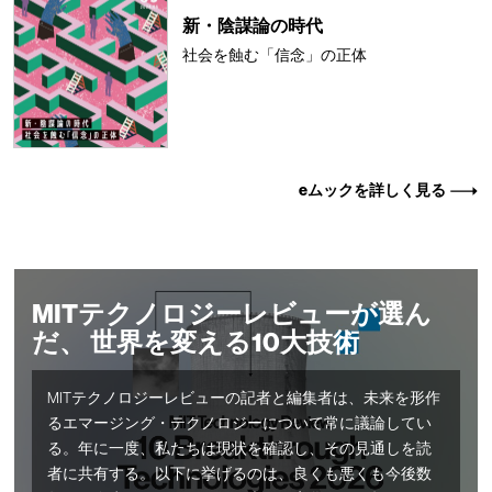
新・陰謀論の時代
社会を蝕む「信念」の正体
eムックを詳しく見る
MITテクノロジーレビューが選ん
だ、 世界を変える10大技術
MITテクノロジーレビューの記者と編集者は、未来を形作
るエマージング・テクノロジーについて常に議論してい
る。年に一度、私たちは現状を確認し、その見通しを読
者に共有する。以下に挙げるのは、良くも悪くも今後数