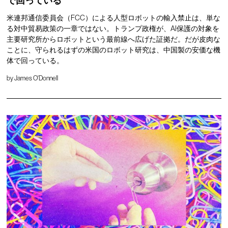
で回っている
米連邦通信委員会（FCC）による人型ロボットの輸入禁止は、単な
る対中貿易政策の一章ではない。トランプ政権が、AI保護の対象を
主要研究所からロボットという最前線へ広げた証拠だ。だが皮肉な
ことに、守られるはずの米国のロボット研究は、中国製の安価な機
体で回っている。
by
James O'Donnell