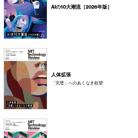
AIの10大潮流［2026年版］
人体拡張
「完璧」へのあくなき欲望