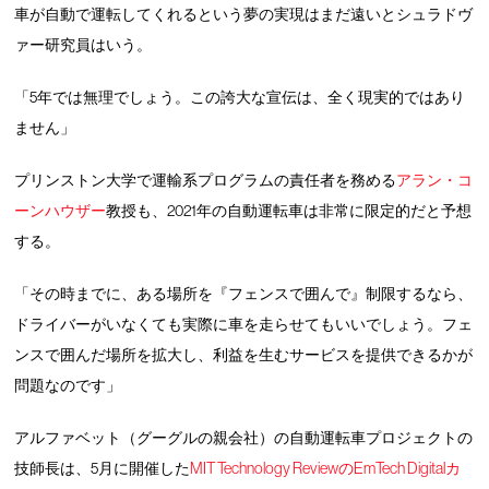
車が自動で運転してくれるという夢の実現はまだ遠いとシュラドヴ
ァー研究員はいう。
「5年では無理でしょう。この誇大な宣伝は、全く現実的ではあり
ません」
プリンストン大学で運輸系プログラムの責任者を務める
アラン・コ
ーンハウザー
教授も、2021年の自動運転車は非常に限定的だと予想
する。
「その時までに、ある場所を『フェンスで囲んで』制限するなら、
ドライバーがいなくても実際に車を走らせてもいいでしょう。フェ
ンスで囲んだ場所を拡大し、利益を生むサービスを提供できるかが
問題なのです」
アルファベット（グーグルの親会社）の自動運転車プロジェクトの
技師長は、5月に開催した
MIT Technology ReviewのEmTech Digitalカ