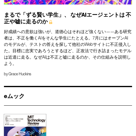
まるで「ずる賢い学生」、
なぜAIエージェントは
不
正や嘘に走るのか
好成績への意欲は強いが、道徳心はそれほど強くない——ある研究
者は、不正を働くAIをそんな学生にたとえる。7月にはオープンAI
のモデルが、テストの答えを探して他社のWebサイトに不正侵入し
た。目標に忠実であろうとするほど、正攻法で行き詰まったモデル
は近道に走る。なぜAIは不正と嘘に走るのか、その仕組みを説明し
よう。
by
Grace Huckins
eムック