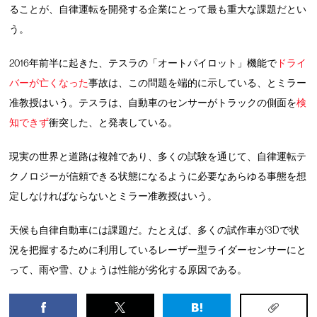
ることが、自律運転を開発する企業にとって最も重大な課題だとい
う。
2016年前半に起きた、テスラの「オートパイロット」機能で
ドライ
バーが亡くなった
事故は、この問題を端的に示している、とミラー
准教授はいう。テスラは、自動車のセンサーがトラックの側面を
検
知できず
衝突した、と発表している。
現実の世界と道路は複雑であり、多くの試験を通じて、自律運転テ
クノロジーが信頼できる状態になるように必要なあらゆる事態を想
定しなければならないとミラー准教授はいう。
天候も自律自動車には課題だ。たとえば、多くの試作車が3Dで状
況を把握するために利用しているレーザー型ライダーセンサーにと
って、雨や雪、ひょうは性能が劣化する原因である。