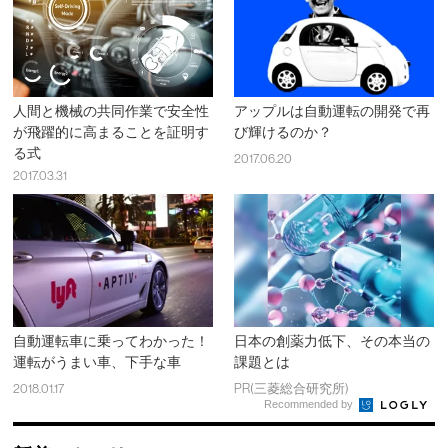
人間と機械の共同作業で安全性
アップルは自動運転の開発で再
が飛躍的に高まることを証明す
び輝けるのか？
る式
2017.06.20
2017.03.31
自動運転車に乗ってわかった！
日本の創薬力低下、その本当の
運転がうまい車、下手な車
課題とは
2018.01.17
PR(三菱総合研究所)
Recommended by