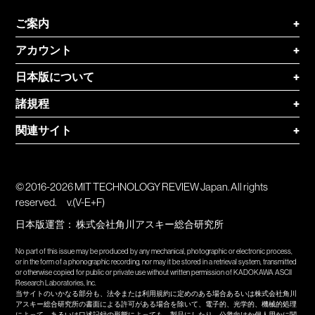
ご案内
+
アカウント
+
日本版について
+
諸規程
+
関連サイト
+
© 2016-2026 MIT TECHNOLOGY REVIEW Japan. All rights
reserved.
v.(V-E+F)
日本版運営：
株式会社角川アスキー総合研究所
No part of this issue may be produced by any mechanical, photographic or electronic process,
or in the form of a phonographic recording, nor may it be stored in a retrieval system, transmitted
or otherwise copied for public or private use without written permission of KADOKAWA ASCII
Research Laboratories, Inc.
当サイトのいかなる部分も、法令または利用規約に定めのある場合あるいは株式会社角川
アスキー総合研究所の書面による許可がある場合を除いて、電子的、光学的、機械的処理
によって、あるいは口述記録の形態によっても、製品にしたり、公衆向けか個人用かに関