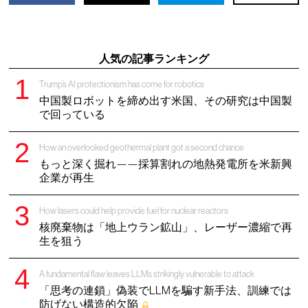
人気の記事ランキング
Trump’s AI protectionism has come for robotics
中国製ロボットを締め出す米国、その研究は中国製
で回っている
How an overlooked geothermal plant got a second chance
もっと深く掘れ——採算割れの地熱発電所を米新興
企業が再生
How lasers could help provide fuel for nuclear reactors
核廃棄物は「地上ウラン鉱山」、レーザー濃縮で再
生を狙う
A fundamental flaw leaves LLMs strikingly vulnerable to attack
「思考の連鎖」偽装でLLMを騙す新手法、訓練では
防げない構造的欠陥