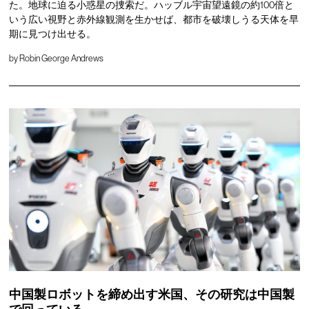
た。地球に迫る小惑星の捜索だ。ハッブル宇宙望遠鏡の約100倍と
いう広い視野と赤外線観測を生かせば、都市を破壊しうる天体を早
期に見つけ出せる。
by
Robin George Andrews
中国製ロボットを締め出す米国、その研究は中国製