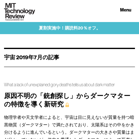
Menu
夏割実施中！購読料20％オフ。
宇宙 2019年7月の記事
What a lack of unexplained gory deaths tells us about dark matter
原因不明の「銃創探し」からダークマター
の特徴を導く新研究
物理学者や天文学者によると、宇宙は目に見えないが質量を持つ暗
黒物質（ダークマター）で満たされており、太陽系はその中をかき
分けるように進んでいるという。ダークマターの大きさや質量はま