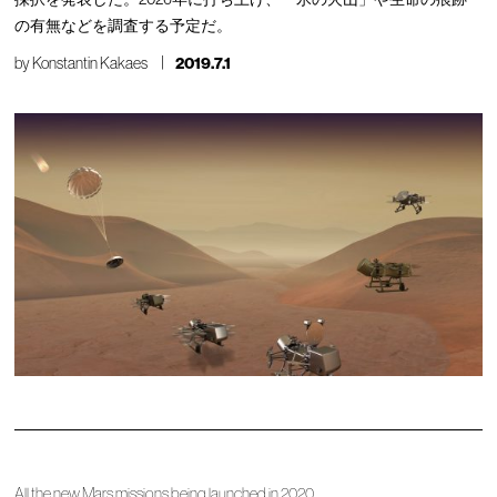
の有無などを調査する予定だ。
by
Konstantin Kakaes
2019.7.1
All the new Mars missions being launched in 2020