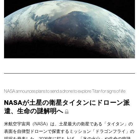
NASA announces plans to send a drone to explore Titan for signs of life
NASAが土星の衛星タイタンにドローン派
遣、生命の謎解明へ
米航空宇宙局（NASA）は、土星最大の衛星である「タイタン」の
表面を自律型ドローンで探査するミッション「ドラゴンフライ」の
採択を発表した。2026年に打ち上げ、「氷の火山」や生命の痕跡