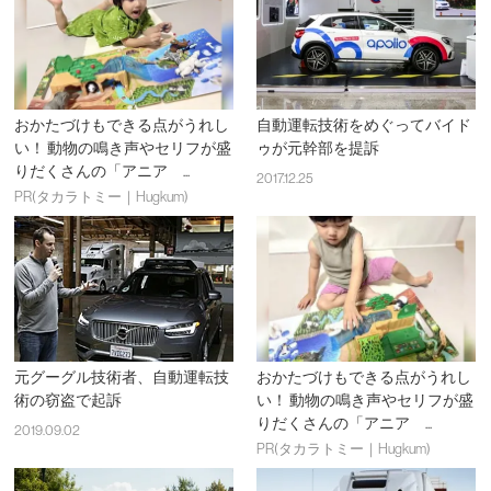
おかたづけもできる点がうれし
自動運転技術をめぐってバイド
い！ 動物の鳴き声やセリフが盛
ゥが元幹部を提訴
りだくさんの「アニア ...
2017.12.25
PR(タカラトミー｜Hugkum)
元グーグル技術者、自動運転技
おかたづけもできる点がうれし
術の窃盗で起訴
い！ 動物の鳴き声やセリフが盛
りだくさんの「アニア ...
2019.09.02
PR(タカラトミー｜Hugkum)