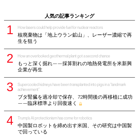
人気の記事ランキング
How lasers could help provide fuel for nuclear reactors
核廃棄物は「地上ウラン鉱山」、レーザー濃縮で再
生を狙う
How an overlooked geothermal plant got a second chance
もっと深く掘れ——採算割れの地熱発電所を米新興
企業が再生
Supercooled kidneys have been transplanted into pigs in a “landmark
achievement”
ブタ腎臓を過冷却で保存、 72時間後の再移植に成功
——臨床標準より回復速く
Trump’s AI protectionism has come for robotics
中国製ロボットを締め出す米国、その研究は中国製
で回っている