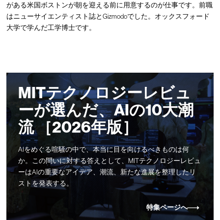
がある米国ボストンが朝を迎える前に用意するのが仕事です。前職
はニューサイエンティスト誌とGizmodoでした。オックスフォード
大学で学んだ工学博士です。
MITテクノロジーレビュ
ーが選んだ、AIの10大潮
流 ［2026年版］
AIをめぐる喧騒の中で、本当に目を向けるべきものは何
か。この問いに対する答えとして、MITテクノロジーレビュ
ーはAIの重要なアイデア、潮流、新たな進展を整理したリ
ストを発表する。
特集ページへ