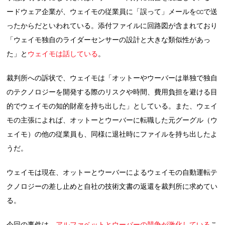
ードウェア企業が、ウェイモの従業員に「誤って」メールをccで送
ったからだといわれている。添付ファイルに回路図が含まれており
「ウェイモ独自のライダーセンサーの設計と大きな類似性があっ
た」と
ウェイモは話している
。
裁判所への訴状で、ウェイモは「オットーやウーバーは単独で独自
のテクノロジーを開発する際のリスクや時間、費用負担を避ける目
的でウェイモの知的財産を持ち出した」としている。また、ウェイ
モの主張によれば、オットーとウーバーに転職した元グーグル（ウ
ェイモ）の他の従業員も、同様に退社時にファイルを持ち出したよ
うだ。
ウェイモは現在、オットーとウーバーによるウェイモの自動運転テ
クノロジーの差し止めと自社の技術文書の返還を裁判所に求めてい
る。
今回の事件は、
アルファベットとウーバーの競争が激化している
こ