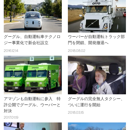
グーグル、自動運転車テクノロ
ウーバーが自動運転トラック部
ジー事業化で新会社設立
門を閉鎖、開発撤退へ
2016.12.14
2018.08.02
アマゾンも自動運転に参入 特
グーグルの完全無人タクシー、
許公開でグーグル、ウーバーと
ついに運行を開始
対決
2018.03.15
2017.01.19