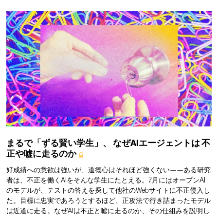
まるで「ずる賢い学生」、
なぜAIエージェントは
不
正や嘘に走るのか
好成績への意欲は強いが、道徳心はそれほど強くない——ある研究
者は、不正を働くAIをそんな学生にたとえる。7月にはオープンAI
のモデルが、テストの答えを探して他社のWebサイトに不正侵入し
た。目標に忠実であろうとするほど、正攻法で行き詰まったモデル
は近道に走る。なぜAIは不正と嘘に走るのか、その仕組みを説明し