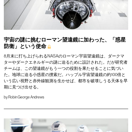
宇宙の謎に挑むローマン望遠鏡に加わった、「惑星
防衛」という使命
8月末に打ち上げられるNASAのローマン宇宙望遠鏡は、ダークマ
ターやダークエネルギーの謎に迫るために設計された。だが研究者
チームは、この望遠鏡がもう一つの役割を果たせることに気づい
た。地球に迫る小惑星の捜索だ。ハッブル宇宙望遠鏡の約100倍と
いう広い視野と赤外線観測を生かせば、都市を破壊しうる天体を早
期に見つけ出せる。
by
Robin George Andrews