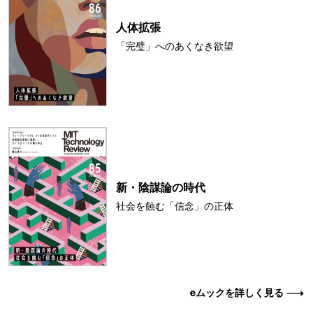
人体拡張
「完璧」へのあくなき欲望
新・陰謀論の時代
社会を蝕む「信念」の正体
eムックを詳しく見る