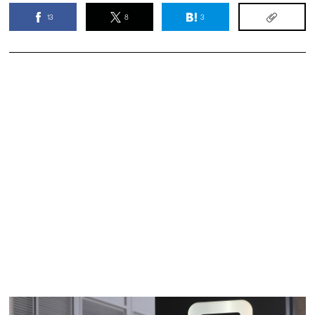
13
8
3