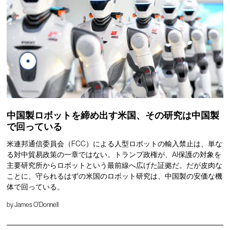
中国製ロボットを締め出す米国、その研究は中国製
で回っている
米連邦通信委員会（FCC）による人型ロボットの輸入禁止は、単な
る対中貿易政策の一章ではない。トランプ政権が、AI保護の対象を
主要研究所からロボットという最前線へ広げた証拠だ。だが皮肉な
ことに、守られるはずの米国のロボット研究は、中国製の安価な機
体で回っている。
by
James O'Donnell