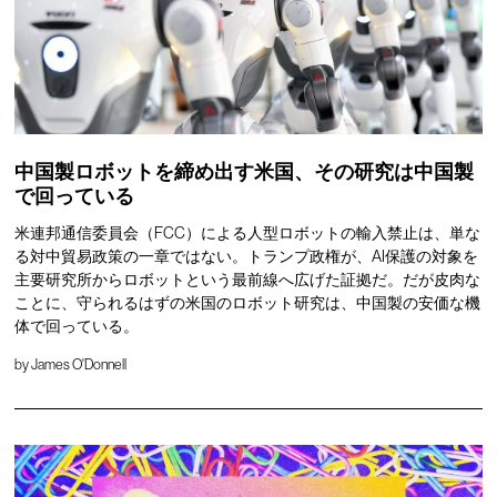
中国製ロボットを締め出す米国、その研究は中国製
で回っている
米連邦通信委員会（FCC）による人型ロボットの輸入禁止は、単な
る対中貿易政策の一章ではない。トランプ政権が、AI保護の対象を
主要研究所からロボットという最前線へ広げた証拠だ。だが皮肉な
ことに、守られるはずの米国のロボット研究は、中国製の安価な機
体で回っている。
by
James O'Donnell