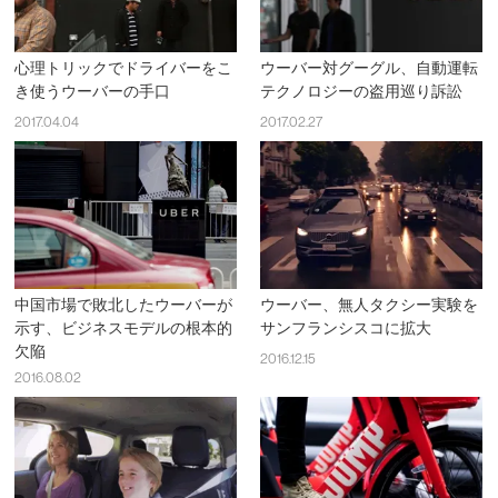
心理トリックでドライバーをこ
ウーバー対グーグル、自動運転
き使うウーバーの手口
テクノロジーの盗用巡り訴訟
2017.04.04
2017.02.27
中国市場で敗北したウーバーが
ウーバー、無人タクシー実験を
示す、ビジネスモデルの根本的
サンフランシスコに拡大
欠陥
2016.12.15
2016.08.02