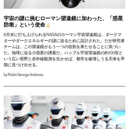
宇宙の謎に挑むローマン望遠鏡に加わった、「惑星
防衛」という使命
8月末に打ち上げられるNASAのローマン宇宙望遠鏡は、ダークマ
ターやダークエネルギーの謎に迫るために設計された。だが研究者
チームは、この望遠鏡がもう一つの役割を果たせることに気づい
た。地球に迫る小惑星の捜索だ。ハッブル宇宙望遠鏡の約100倍と
いう広い視野と赤外線観測を生かせば、都市を破壊しうる天体を早
期に見つけ出せる。
by
Robin George Andrews