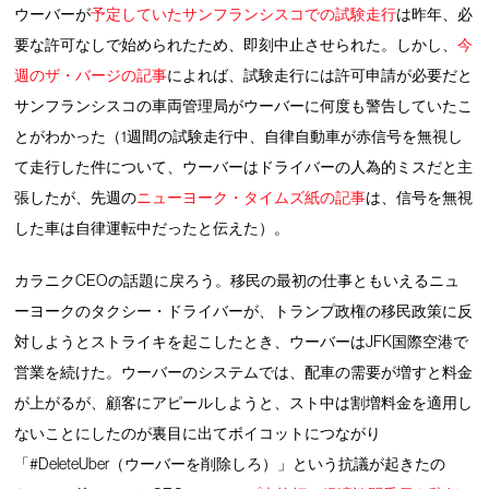
ウーバーが
予定していたサンフランシスコでの試験走行
は昨年、必
要な許可なしで始められたため、即刻中止させられた。しかし、
今
週のザ・バージの記事
によれば、試験走行には許可申請が必要だと
サンフランシスコの車両管理局がウーバーに何度も警告していたこ
とがわかった（1週間の試験走行中、自律自動車が赤信号を無視し
て走行した件について、ウーバーはドライバーの人為的ミスだと主
張したが、先週の
ニューヨーク・タイムズ紙の記事
は、信号を無視
した車は自律運転中だったと伝えた）。
カラニクCEOの話題に戻ろう。移民の最初の仕事ともいえるニュ
ーヨークのタクシー・ドライバーが、トランプ政権の移民政策に反
対しようとストライキを起こしたとき、ウーバーはJFK国際空港で
営業を続けた。ウーバーのシステムでは、配車の需要が増すと料金
が上がるが、顧客にアピールしようと、スト中は割増料金を適用し
ないことにしたのが裏目に出てボイコットにつながり
「#DeleteUber（ウーバーを削除しろ）」という抗議が起きたの