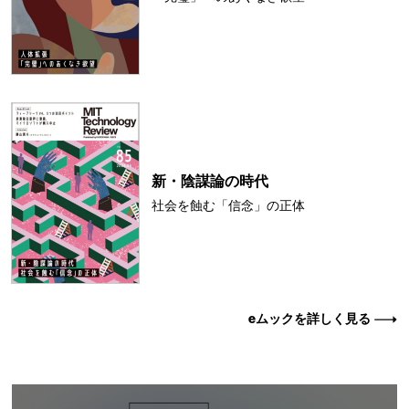
新・陰謀論の時代
社会を蝕む「信念」の正体
eムックを詳しく見る