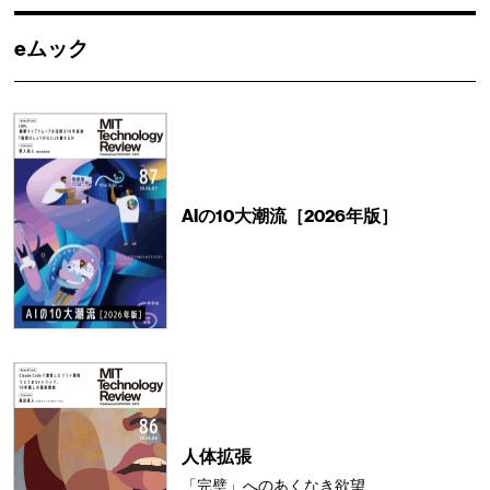
eムック
AIの10大潮流［2026年版］
人体拡張
「完璧」へのあくなき欲望