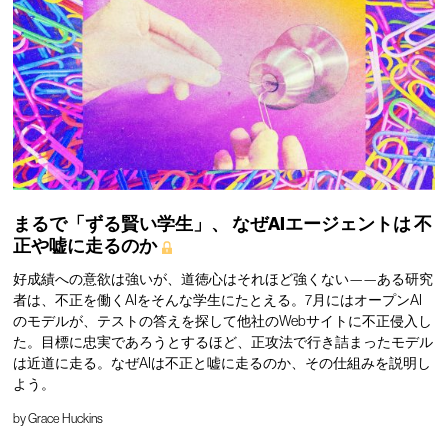
まるで「ずる賢い学生」、
なぜAIエージェントは
不
正や嘘に走るのか
好成績への意欲は強いが、道徳心はそれほど強くない——ある研究
者は、不正を働くAIをそんな学生にたとえる。7月にはオープンAI
のモデルが、テストの答えを探して他社のWebサイトに不正侵入し
た。目標に忠実であろうとするほど、正攻法で行き詰まったモデル
は近道に走る。なぜAIは不正と嘘に走るのか、その仕組みを説明し
よう。
by
Grace Huckins