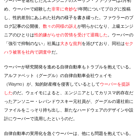
ウーバーを退社した元エンジニアのスーザン・ファウラーは2月初
め、ウーバーで経験した
非常に奇妙な
1年間についてブログに投稿
し、性的差別にあふれた社内の様子を書き綴った。ファウラーのブ
ログ記事の公開後、
数々の同様の訴え
が明らかになり、上級エンジ
ニアのひとりは
性的嫌がらせの苦情を受けて退職した
。ウーバーの
「強引で抑制のない」社風は
大きな批判
を浴びており、同社は
セク
ハラ被害を社内で調査中
だ。
ウーバーが研究開発を進める自律自動車もトラブルを抱えている。
アルファベット（グーグル）の自律自動車会社ウェイモ
（Waymo）が、知的財産権を侵害しているとして
ウーバーを提訴
した
のだ。ウェイモによると、エンジニアとしてカリスマ的存在だ
ったアンソニー・レバンドウスキー元社員が、グーグルの退社前に
ファイルをこっそり持ち出し、新たなハードウェアのデザインや設
計にウーバーで流用したというのだ。
自律自動車の実用化を急ぐウーバーは、他にも問題を抱えている。