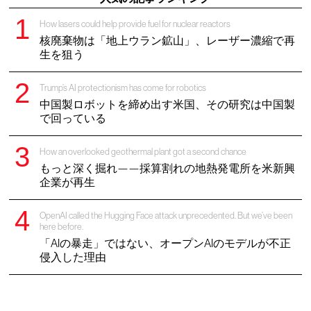
How lasers could help provide fuel for nuclear reactors
核廃棄物は「地上ウラン鉱山」、レーザー濃縮で再
生を狙う
Trump’s AI protectionism has come for robotics
中国製ロボットを締め出す米国、その研究は中国製
で回っている
How an overlooked geothermal plant got a second chance
もっと深く掘れ——採算割れの地熱発電所を米新興
企業が再生
OpenAI called the Hugging Face attack unprecedented. But we’ve been
here before.
「AIの暴走」ではない、オープンAIのモデルが不正
侵入した理由