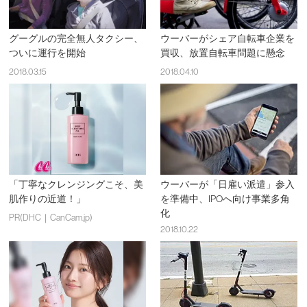
グーグルの完全無人タクシー、
ウーバーがシェア自転車企業を
ついに運行を開始
買収、放置自転車問題に懸念
2018.03.15
2018.04.10
「丁寧なクレンジングこそ、美
ウーバーが「日雇い派遣」参入
肌作りの近道！」
を準備中、IPOへ向け事業多角
化
PR(DHC｜CanCam.jp)
2018.10.22