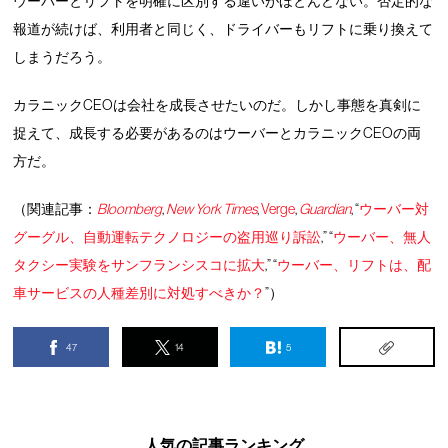
ウーバーとリフトを明確に区別する違いがほとんどない。否定的な
報道が続けば、利用者と同じく、ドライバーもリフトに乗り換えて
しまうだろう。
カラニックCEOは会社を成長させたいのだ。しかし事態を真剣に
捉えて、成長する必要があるのはウーバーとカラニックCEOの両
方だ。
（関連記事：
Bloomberg
,
New York Times
,
Verge
,
Guardian
, “
ウーバー対
グーグル、自動運転テクノロジーの盗用巡り訴訟
,” “
ウーバー、無人
タクシー実験をサンフランシスコに拡大
,” “
ウーバー、リフトは、配
車サービスの人種差別に対処すべきか？
”）
47
14
5
人気の記事ランキング