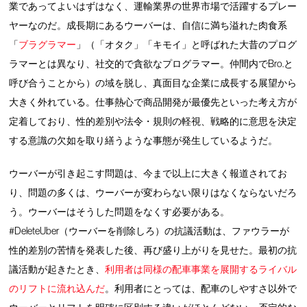
業であってよいはずはなく、運輸業界の世界市場で活躍するプレー
ヤーなのだ。成長期にあるウーバーは、自信に満ち溢れた肉食系
「
ブラグラマー
」（「オタク」「キモイ」と呼ばれた大昔のプログ
ラマーとは異なり、社交的で貪欲なプログラマー。仲間内でBro.と
呼び合うことから）の域を脱し、真面目な企業に成長する展望から
大きく外れている。仕事熱心で商品開発が最優先といった考え方が
定着しており、性的差別や法令・規則の軽視、戦略的に意思を決定
する意識の欠如を取り繕うような事態が発生しているようだ。
ウーバーが引き起こす問題は、今まで以上に大きく報道されてお
り、問題の多くは、ウーバーが変わらない限りはなくならないだろ
う。ウーバーはそうした問題をなくす必要がある。
#DeleteUber（ウーバーを削除しろ）の抗議活動は、ファウラーが
性的差別の苦情を発表した後、再び盛り上がりを見せた。最初の抗
議活動が起きたとき、
利用者は同様の配車事業を展開するライバル
のリフトに流れ込んだ
。利用者にとっては、配車のしやすさ以外で