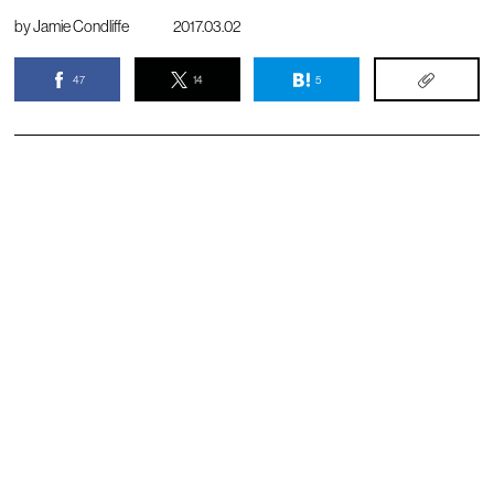
by
Jamie Condliffe
2017.03.02
47
14
5