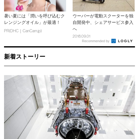
暑い夏には「潤いを呼び込むク
ウーバーが電動スクーターを独
レンジングオイル」が最適！
自開発中、シェアサービス参入
へ
PR(DHC｜CanCam.jp)
2018.09.01
Recommended by
新着ストーリー