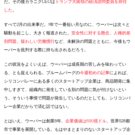
だ。その後カラニクCEOは
トランプ大統領の経済諮問委員を辞任
した
。
すべて2月の出来事だ。1年で一番短い月なのに、ウーバーは次々と
騒動を起こし、大きく報道された。
安全性に対する懸念
、
人種的差
別問題
、
疑わしい労働慣行
など、未解決の問題とともに、今後もウ
ーバーを批判する際に持ち出されるだろう。
この状況をよくいえば、ウーバーは成長期の苦しみを味わってい
る、とも捉えられる。ブルームバーグの
今週初めの記事
によれば、
シリコンバレーにある多くのスタートアップ企業は、商品開発に集
中しすぎて、組織内に発生している別の問題に気が付けないとい
う。そういう事情で問題が発生しているのだとしても、シリコンバ
レー企業だからで済む話ではない。
とはいえ、ウーバーは創業8年、
企業価値は690億ドル
、世界528都
市で事業を展開している。もはやまとまりのないスタートアップ企