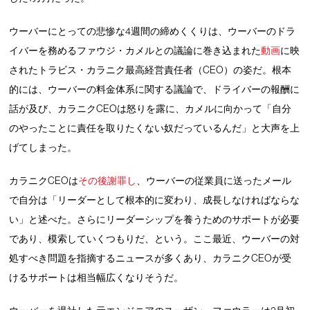
ウーバーにとっての悲惨な4週間の締めくくりは、ウーバーのドラ
イバーを務めるファウジ・カメルとの議論に巻き込まれた
動画
に映
されたトラビス・カラニク最高経営責任者（CEO）の姿だ。根本
的には、ウーバーの料金体系に関する議論で、ドライバーの報酬に
話が及び、カラニクCEOは怒りを露に、カメルに向かって「自分
のやったことに責任を取りたくない奴だっているんだ」と大声を上
げてしまった。
カラニクCEOは
その後謝罪し
、ウーバーの従業員に送ったメール
で自分は「リーダーとして根本的に変わり、成長しなければならな
い」と述べた。さらにリーダーシップを養うためのサポートが必要
であり、模索していくつもりだ、という。ここ最近、ウーバーの対
処すべき問題を指摘するニュースが多くあり、カラニクCEOが受
けるサポートは相当幅広くなりそうだ。