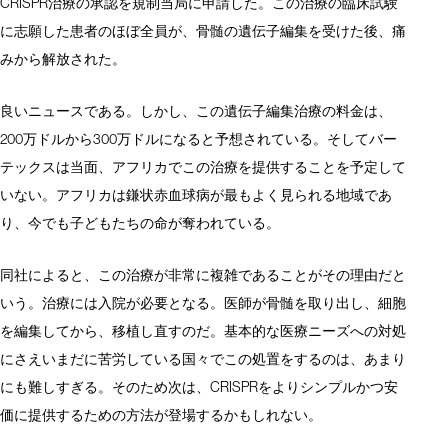
CRISPR治療の承認を規制当局に申請した。この治療の臨床試験
に志願した患者のほぼ全員が、骨髄の遺伝子編集を受けた後、痛
みから解放された。
良いニュースである。しかし、この遺伝子編集治療の料金は、
200万ドルから300万ドルになると予想されている。そしてバー
テックスは当面、アフリカでこの治療を提供することを予定して
いない。アフリカは鎌状赤血球病が最もよく見られる地域であ
り、今でも子どもたちの命が奪われている。
同社によると、この治療が非常に複雑であることがその理由だと
いう。治療には入院が必要となる。医師が骨髄を取り出し、細胞
を編集してから、移植し直すのだ。基本的な医療ニーズへの対処
にさえいまだに苦労している国々でこの処置をするのは、あまり
にも難しすぎる。そのため次は、CRISPRをよりシンプルかつ安
価に提供するための方法が登場するかもしれない。