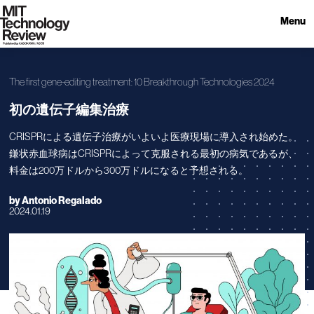
Menu
The first gene-editing treatment: 10 Breakthrough Technologies 2024
初の遺伝子編集治療
CRISPRによる遺伝子治療がいよいよ医療現場に導入され始めた。
鎌状赤血球病はCRISPRによって克服される最初の病気であるが、
料金は200万ドルから300万ドルになると予想される。
by
Antonio Regalado
2024.01.19