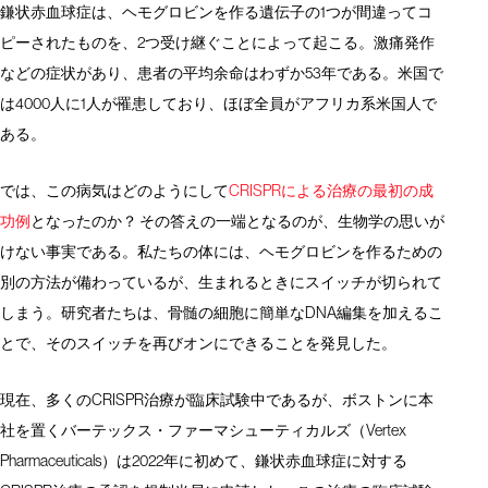
鎌状赤血球症は、ヘモグロビンを作る遺伝子の1つが間違ってコ
ピーされたものを、2つ受け継ぐことによって起こる。激痛発作
などの症状があり、患者の平均余命はわずか53年である。米国で
は4000人に1人が罹患しており、ほぼ全員がアフリカ系米国人で
ある。
では、この病気はどのようにして
CRISPRによる治療の最初の成
功例
となったのか？ その答えの一端となるのが、生物学の思いが
けない事実である。私たちの体には、ヘモグロビンを作るための
別の方法が備わっているが、生まれるときにスイッチが切られて
しまう。研究者たちは、骨髄の細胞に簡単なDNA編集を加えるこ
とで、そのスイッチを再びオンにできることを発見した。
現在、多くのCRISPR治療が臨床試験中であるが、ボストンに本
社を置くバーテックス・ファーマシューティカルズ（Vertex
Pharmaceuticals）は2022年に初めて、鎌状赤血球症に対する