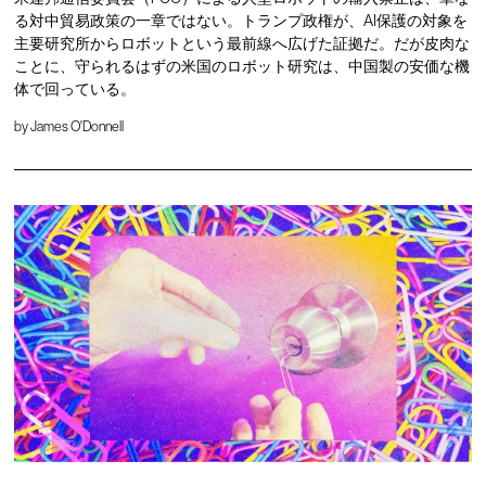
る対中貿易政策の一章ではない。トランプ政権が、AI保護の対象を
主要研究所からロボットという最前線へ広げた証拠だ。だが皮肉な
ことに、守られるはずの米国のロボット研究は、中国製の安価な機
体で回っている。
by
James O'Donnell