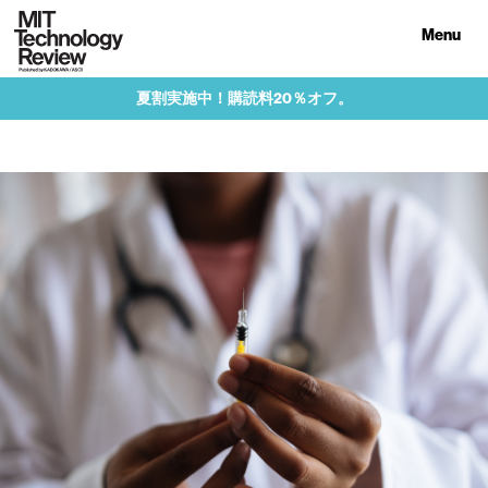
Menu
夏割実施中！購読料20％オフ。