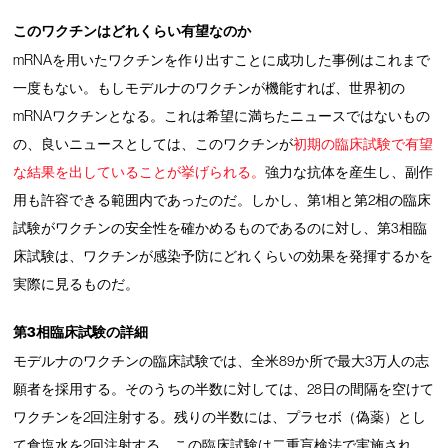
このワクチンはどれくらい有望なのか
mRNAを用いたワクチンを作り出すことに成功した事例はこれまで
一度もない。もしモデルナのワクチンが機能すれば、世界初の
mRNAワクチンとなる。これは希望に満ちたニュースではないもの
の、良いニュースとしては、このワクチンが
初期の臨床試験で有望
な結果を出していることが挙げられる。
強力な抗体を産生し、副作
用も許容できる範囲内であったのだ。しかし、第1相と第2相の臨床
試験がワクチンの安全性を確かめるものであるのに対し、第3相臨
床試験は、ワクチンが感染予防にどれくらいの効果を発揮するかを
実際に見るものだ。
第3相臨床試験の詳細
モデルナのワクチンの臨床試験では、全米89か所で最大3万人の志
願者を採用する。そのうちの半数に対しては、28日の間隔を空けて
ワクチンを2回注射する。残りの半数には、プラセボ（偽薬）とし
て食塩水を2回注射する。この臨床試験は二重盲検法で実施され