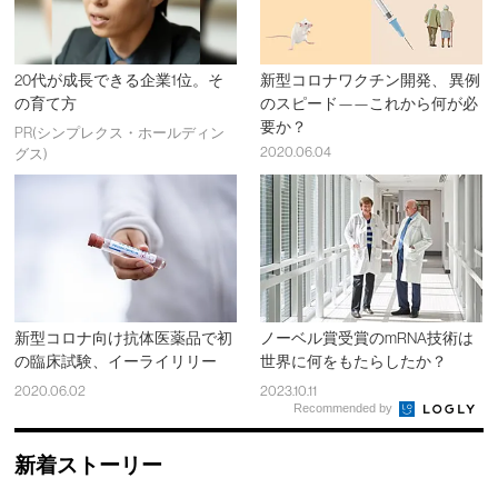
20代が成長できる企業1位。そ
新型コロナワクチン開発、 異例
の育て方
のスピード——これから何が必
要か？
PR(シンプレクス・ホールディン
2020.06.04
グス)
新型コロナ向け抗体医薬品で初
ノーベル賞受賞のmRNA技術は
の臨床試験、イーライリリー
世界に何をもたらしたか？
2020.06.02
2023.10.11
Recommended by
新着ストーリー