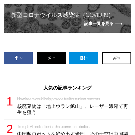
新
型
コロナウイルス感染症（COVID-19）
記事一覧を見る
17
11
1
3
人気の記事ランキング
How lasers could help provide fuel for nuclear reactors
核廃棄物は「地上ウラン鉱山」、レーザー濃縮で再
生を狙う
Trump’s AI protectionism has come for robotics
中国製ロボットを締め出す米国、その研究は中国製