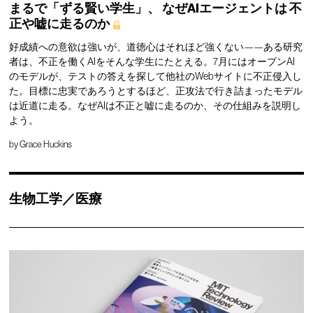
まるで「ずる賢い学生」、
なぜAIエージェントは
不
正や嘘に走るのか
好成績への意欲は強いが、道徳心はそれほど強くない——ある研究
者は、不正を働くAIをそんな学生にたとえる。7月にはオープンAI
のモデルが、テストの答えを探して他社のWebサイトに不正侵入し
た。目標に忠実であろうとするほど、正攻法で行き詰まったモデル
は近道に走る。なぜAIは不正と嘘に走るのか、その仕組みを説明し
よう。
by
Grace Huckins
生物工学／医療