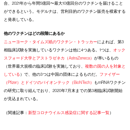
合、2021年から年間5億回〜最大10億回分のワクチンを届けること
ができるという。モデルナは、営利目的のワクチン販売を模索する
と発表している。
他のワクチンはどの段階にあるか
ニューヨーク・タイムズ紙のワクチン・トラッカー
によれば、第3
相臨床試験を実施しているワクチンは他に4つある。1つは、
オック
スフォード大学とアストラゼネカ（AstraZeneca）
が率いるもの
（世界最大規模の臨床試験を実施しており、
複数の国の人を対象と
している
）で、他の3つは中国の団体によるものだ。
ファイザー
（Pfizer）とドイツのバイオンテック（BioNTech）
もmRNAワクチン
の研究に取り組んでおり、2020年7月末までの第3相臨床試験開始
が見込まれている。
（関連記事：
新型コロナウイルス感染症に関する記事一覧
）