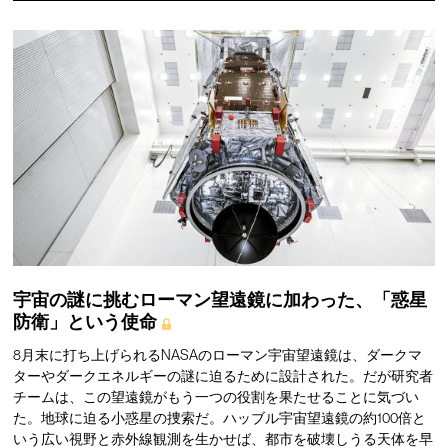
宇宙の謎に挑むローマン望遠鏡に加わった、「惑星
防衛」という使命
8月末に打ち上げられるNASAのローマン宇宙望遠鏡は、ダークマ
ターやダークエネルギーの謎に迫るために設計された。だが研究者
チームは、この望遠鏡がもう一つの役割を果たせることに気づい
た。地球に迫る小惑星の捜索だ。ハッブル宇宙望遠鏡の約100倍と
いう広い視野と赤外線観測を生かせば、都市を破壊しうる天体を早