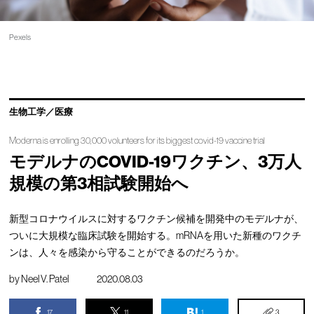
Pexels
生物工学／医療
Moderna is enrolling 30,000 volunteers for its biggest covid-19 vaccine trial
モデルナのCOVID-19ワクチン、3万人
規模の第3相試験開始へ
新型コロナウイルスに対するワクチン候補を開発中のモデルナが、
ついに大規模な臨床試験を開始する。mRNAを用いた新種のワクチ
ンは、人々を感染から守ることができるのだろうか。
by
Neel V. Patel
2020.08.03
17
11
1
3