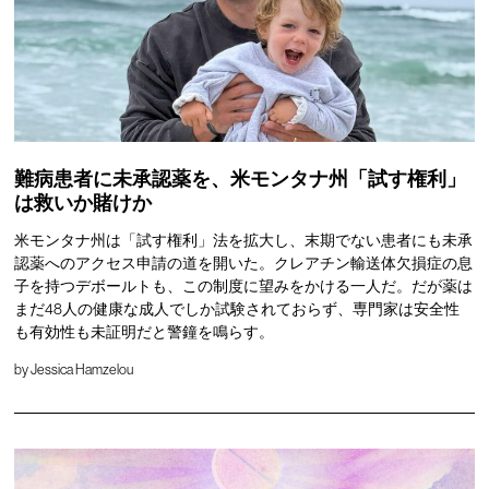
難病患者に未承認薬を、米モンタナ州「試す権利」
は救いか賭けか
米モンタナ州は「試す権利」法を拡大し、末期でない患者にも未承
認薬へのアクセス申請の道を開いた。クレアチン輸送体欠損症の息
子を持つデボールトも、この制度に望みをかける一人だ。だが薬は
まだ48人の健康な成人でしか試験されておらず、専門家は安全性
も有効性も未証明だと警鐘を鳴らす。
by
Jessica Hamzelou