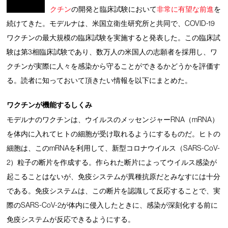
クチン
の開発と臨床試験において
非常に有望な前進
を
続けてきた。モデルナは、米国立衛生研究所と共同で、COVID-19
ワクチンの最大規模の臨床試験を実施すると発表した。この臨床試
験は第3相臨床試験であり、数万人の米国人の志願者を採用し、ワ
クチンが実際に人々を感染から守ることができるかどうかを評価す
る。読者に知っておいて頂きたい情報を以下にまとめた。
ワクチンが機能するしくみ
モデルナのワクチンは、ウイルスのメッセンジャーRNA（mRNA）
を体内に入れてヒトの細胞が受け取れるようにするものだ。ヒトの
細胞は、このmRNAを利用して、新型コロナウイルス（SARS-CoV-
2）粒子の断片を作成する。作られた断片によってウイルス感染が
起こることはないが、免疫システムが異種抗原だとみなすには十分
である。免疫システムは、この断片を認識して反応することで、実
際のSARS-CoV-2が体内に侵入したときに、感染が深刻化する前に
免疫システムが反応できるようにする。