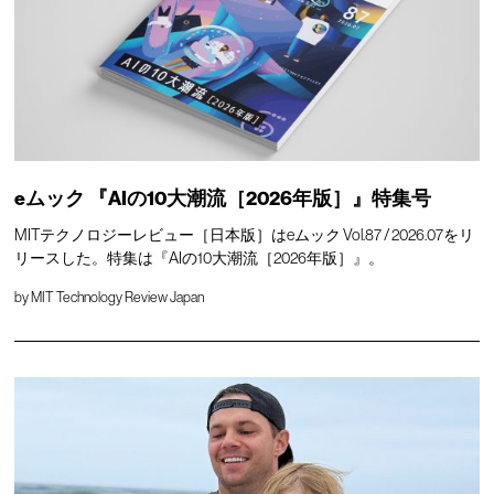
eムック 『AIの10大潮流［2026年版］』特集号
MITテクノロジーレビュー［日本版］はeムック Vol.87 / 2026.07をリ
リースした。特集は『AIの10大潮流［2026年版］』。
by
MIT Technology Review Japan