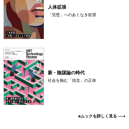
人体拡張
「完璧」へのあくなき欲望
新・陰謀論の時代
社会を蝕む「信念」の正体
eムックを詳しく見る