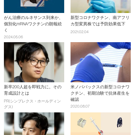
がん治療のルネサンス到来か、
新型コロナワクチン、南アフリ
個別化mRNAワクチンの朗報続
カ型変異株では予防効果低下
く
2021.02.04
2024.05.06
新卒200人超を即戦力に。その
米ノババックスの新型コロナワ
育成設計とは
クチン、初期治験で抗体産生を
確認
PR(シンプレクス・ホールディン
2020.08.07
グス)