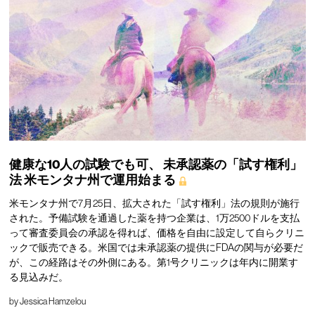
健康な10人の試験でも可、
未承認薬の「試す権利」
法
米モンタナ州で運用始まる
米モンタナ州で7月25日、拡大された「試す権利」法の規則が施行
された。予備試験を通過した薬を持つ企業は、1万2500ドルを支払
って審査委員会の承認を得れば、価格を自由に設定して自らクリニ
ックで販売できる。米国では未承認薬の提供にFDAの関与が必要だ
が、この経路はその外側にある。第1号クリニックは年内に開業す
る見込みだ。
by
Jessica Hamzelou