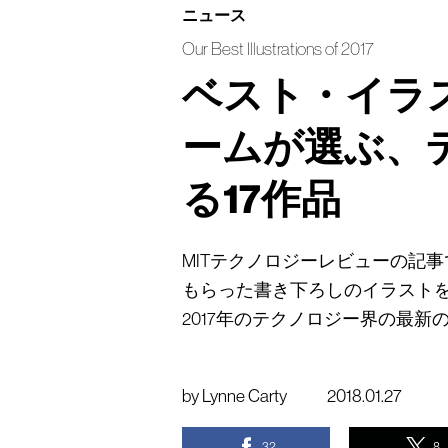
ニュース
Our Best Illustrations of 2017
ベスト・イラス
ームが選ぶ、
る17作品
MITテクノロジーレビューの記
もらった書き下ろしのイラストを
2017年のテクノロジー界の最
by
Lynne Carty
2018.01.27
32
8