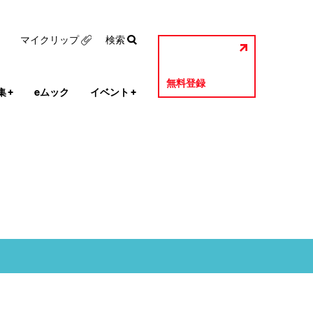
マイクリップ
検索
無料登録
集
+
eムック
イベント
+