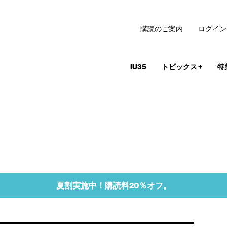
購読のご案内
ログイン
IU35
トピックス
+
特
夏割実施中！購読料20％オフ。