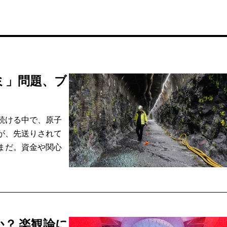
ミ」問題、ブ
続ける中で、原子
が、先送りされて
まだ。資金や関心
？ 楽観論に