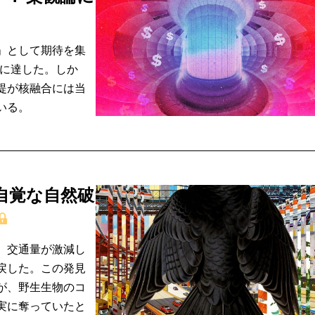
」として期待を集
ルに達した。しか
提が核融合には当
いる。
自覚な自然破
。交通量が激減し
戻した。この発見
が、野生生物のコ
実に奪っていたと