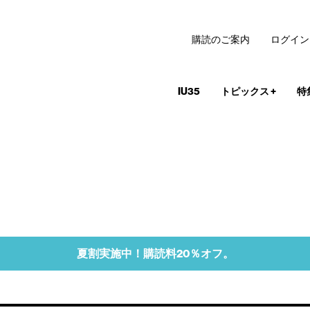
購読のご案内
ログイン
IU35
トピックス
+
特
夏割実施中！購読料20％オフ。