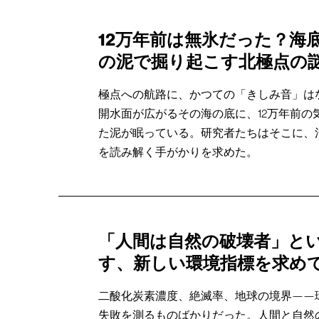
12万年前は無氷だった？海
の泥で掘り起こす北極点の
極点への航路に、かつての「きしみ音」は
開水面が広がるその海の底に、12万年前の
た泥が眠っている。研究者たちはそこに、
を読み解く手がかりを求めた。
「人間は自然の破壊者」と
す、新しい環境指標を求め
二酸化炭素濃度、絶滅率、地球の境界——
失敗を測るものばかりだった。人間と自然