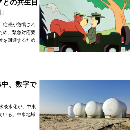
マとの共生目
員」
、絶滅が危惧され
ため、緊急対応要
険を回避するため
集中、数字で
海水淡水化が、中東
ている。中東地域