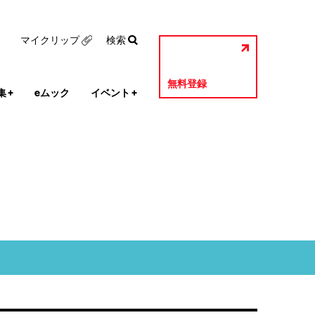
マイクリップ
検索
無料登録
集
+
eムック
イベント
+