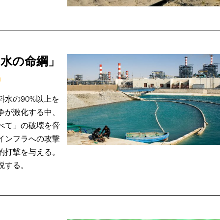
「水の命綱」
水の90%以上を
争が激化する中、
べて」の破壊を脅
インフラへの攻撃
的打撃を与える。
説する。