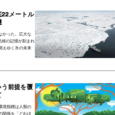
底22メートル
謎
なかった。広大な
気候の記憶が刻まれ
消えゆく氷の未来
いう前提を覆
て
環境指標は人類の
の関係を「どれほ