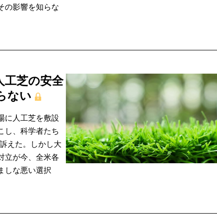
その影響を知らな
人工芝の安全
らない
場に人工芝を敷設
こし、科学者たち
を訴えた。しかし大
対立が今、全米各
ましな悪い選択