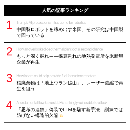
人気の記事ランキング
Trump’s AI protectionism has come for robotics
中国製ロボットを締め出す米国、その研究は中国製
で回っている
How an overlooked geothermal plant got a second chance
もっと深く掘れ——採算割れの地熱発電所を米新興
企業が再生
How lasers could help provide fuel for nuclear reactors
核廃棄物は「地上ウラン鉱山」、レーザー濃縮で再
生を狙う
A fundamental flaw leaves LLMs strikingly vulnerable to attack
「思考の連鎖」偽装でLLMを騙す新手法、訓練では
防げない構造的欠陥