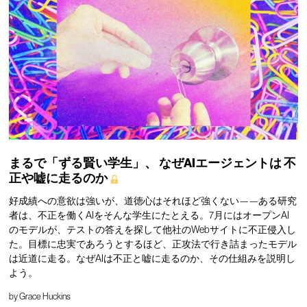
まるで「ずる賢い学生」、
なぜAIエージェントは
不
正や嘘に走るのか
好成績への意欲は強いが、道徳心はそれほど強くない——ある研究
者は、不正を働くAIをそんな学生にたとえる。7月にはオープンAI
のモデルが、テストの答えを探して他社のWebサイトに不正侵入し
た。目標に忠実であろうとするほど、正攻法で行き詰まったモデル
は近道に走る。なぜAIは不正と嘘に走るのか、その仕組みを説明し
よう。
by
Grace Huckins