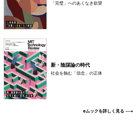
「完璧」へのあくなき欲望
新・陰謀論の時代
社会を蝕む「信念」の正体
eムックを詳しく見る