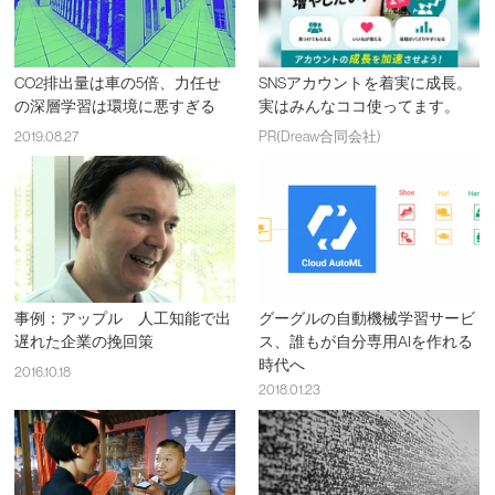
CO2排出量は車の5倍、力任せ
SNSアカウントを着実に成長。
の深層学習は環境に悪すぎる
実はみんなココ使ってます。
2019.08.27
PR(Dreaw合同会社)
事例：アップル 人工知能で出
グーグルの自動機械学習サービ
遅れた企業の挽回策
ス、誰もが自分専用AIを作れる
時代へ
2016.10.18
2018.01.23