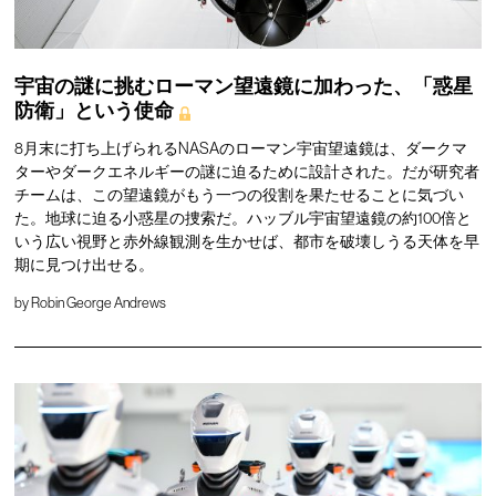
宇宙の謎に挑むローマン望遠鏡に加わった、「惑星
防衛」という使命
8月末に打ち上げられるNASAのローマン宇宙望遠鏡は、ダークマ
ターやダークエネルギーの謎に迫るために設計された。だが研究者
チームは、この望遠鏡がもう一つの役割を果たせることに気づい
た。地球に迫る小惑星の捜索だ。ハッブル宇宙望遠鏡の約100倍と
いう広い視野と赤外線観測を生かせば、都市を破壊しうる天体を早
期に見つけ出せる。
by
Robin George Andrews