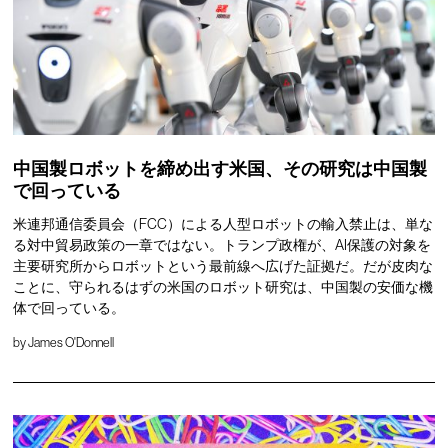
中国製ロボットを締め出す米国、その研究は中国製
で回っている
米連邦通信委員会（FCC）による人型ロボットの輸入禁止は、単な
る対中貿易政策の一章ではない。トランプ政権が、AI保護の対象を
主要研究所からロボットという最前線へ広げた証拠だ。だが皮肉な
ことに、守られるはずの米国のロボット研究は、中国製の安価な機
体で回っている。
by
James O'Donnell