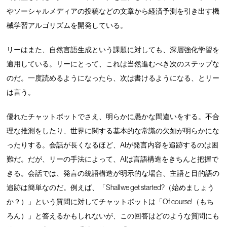
やソーシャルメディアの投稿などの文章から経済予測を引き出す機
械学習アルゴリズムを開発している。
リーはまた、自然言語生成という課題に対しても、深層強化学習を
適用している。リーにとって、これは当然進むべき次のステップな
のだ。一度読めるようになったら、次は書けるようになる、とリー
は言う。
優れたチャットボットでさえ、明らかに愚かな間違いをする。不合
理な推測をしたり、世界に関する基本的な常識の欠如が明らかにな
ったりする。会話が長くなるほど、AIが発言内容を追跡するのは困
難だ。だが、リーの手法によって、AIは言語構造をきちんと把握で
きる。会話では、発言の統語構造が明示的な場合、主語と目的語の
追跡は簡単なのだ。例えば、「Shall we get started?（始めましょう
か？）」という質問に対してチャットボットは「Of course!（もち
ろん）」と答えるかもしれないが、この回答はどのような質問にも