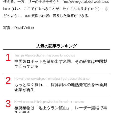
使える。一方、リーの手法を使うと「Yes. We’ve got a lot of work to do
here（はい、ここでするべきことが、たくさんありますから）」な
どのように、元の質問の内容に言及した返答ができる。
写真： David Vintiner
人気の記事ランキング
Trump’s AI protectionism has come for robotics
中国製ロボットを締め出す米国、その研究は中国製
で回っている
How an overlooked geothermal plant got a second chance
もっと深く掘れ——採算割れの地熱発電所を米新興
企業が再生
How lasers could help provide fuel for nuclear reactors
核廃棄物は「地上ウラン鉱山」、レーザー濃縮で再
生を狙う