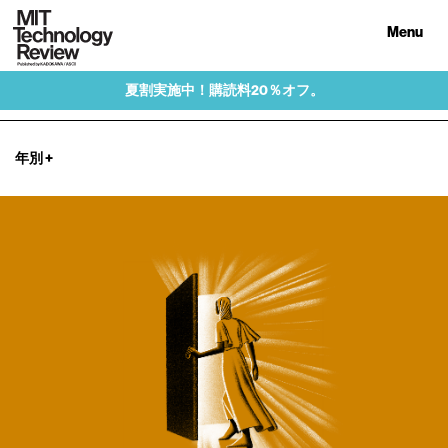
Menu
夏割実施中！購読料20％オフ。
年別
+