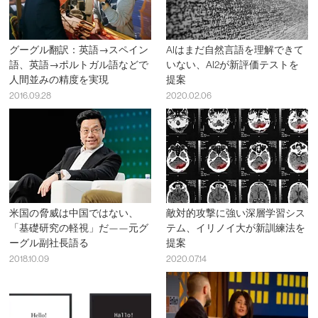
グーグル翻訳：英語→スペイン
AIはまだ自然言語を理解できて
語、英語→ポルトガル語などで
いない、AI2が新評価テストを
人間並みの精度を実現
提案
2016.09.28
2020.02.06
米国の脅威は中国ではない、
敵対的攻撃に強い深層学習シス
「基礎研究の軽視」だ——元グ
テム、イリノイ大が新訓練法を
ーグル副社長語る
提案
2018.10.09
2020.07.14