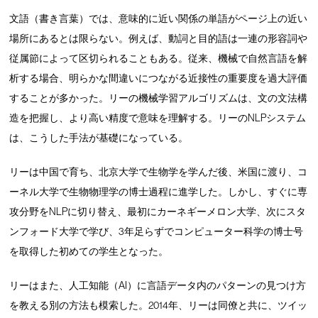
文語（書き言葉）では、意味的に近い関係の単語がページ上の近い
場所にあるとは限らない。例えば、動詞と目的語は一連の形容詞や
従属節によって区切られることもある。従来、機械で自然言語を解
析する場合、明らかな間違いにつながる近接性の重要度を過大評価
することが多かった。リーの機械学習アルゴリズムは、文の文法構
造を把握し、より高い精度で意味を理解する。リーのNLPシステム
は、こうした手法が基礎になっている。
リーは中国で育ち、北京大学で生物学を学んだ後、米国に渡り、コ
ーネル大学で生物物理学の博士過程に進学した。しかし、すぐに専
攻分野をNLPに切り替え、最初にカーネギーメロン大学、次にスタ
ンフォード大学で学び、3年足らずでコンピューター科学の博士号
を取得した初めての学生となった。
リーはまた、人工知能（AI）に言語データ内のパターンの見つけ方
を教える別の方法も模索した。2014年、リーは同僚と共に、ツイッ