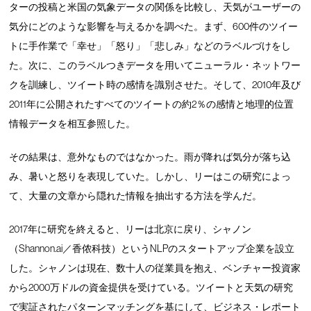
ターの投稿と米国の気象データの関係を比較し、天気がユーザーの
気分にどのような影響を与えるかを調べた。まず、600件のツイー
トに手作業で「幸せ」「怒り」「悲しみ」などのラベルづけをし
た。次に、このラベルつきデータを用いてニューラル・ネットワー
クを訓練し、ツイート時の感情を識別させた。そして、2010年及び
2011年に公開されたすべてのツイートの約2％の感情と地理的位置
情報データを相互参照した。
その結果は、意外なものではなかった。雨が降れば気分が落ち込
み、暑いと怒りを表現していた。しかし、リーはこの研究によっ
て、大量の文章から隠れた情報を抽出する方法を学んだ。
2017年に研究を終えると、リーは北京に戻り、シャノン
（Shannon.ai／香侬科技）というNLPのスタートアップ企業を設立
した。シャノンは現在、数十人の従業員を抱え、ベンチャー投資家
から2000万ドルの資金提供を受けている。ツイートと天気の研究
で実証されたパターンマッチングを基にして、ビジネス・レポート