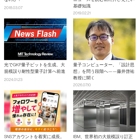
基礎知識
2018.03.07
2019.02.21
光でGKP量子ビットを生成、大
量子コンピューター、「設計思
規模誤り耐性型量子計算へ前進
想」を問う段階へ——藤井啓祐
教授に聞く
2024.01.23
2026.07.10
SNSアカウントを着実に成長。
IBM、世界初の大規模誤り訂正