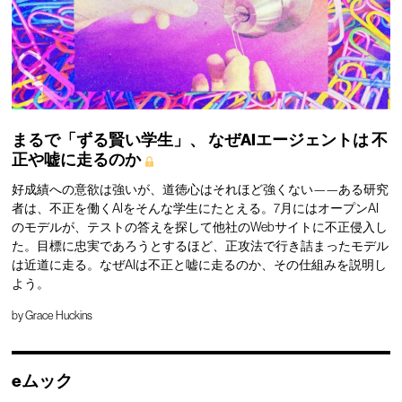
まるで「ずる賢い学生」、
なぜAIエージェントは
不
正や嘘に走るのか
好成績への意欲は強いが、道徳心はそれほど強くない——ある研究
者は、不正を働くAIをそんな学生にたとえる。7月にはオープンAI
のモデルが、テストの答えを探して他社のWebサイトに不正侵入し
た。目標に忠実であろうとするほど、正攻法で行き詰まったモデル
は近道に走る。なぜAIは不正と嘘に走るのか、その仕組みを説明し
よう。
by
Grace Huckins
eムック