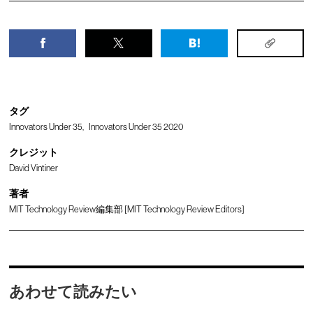
タグ
Innovators Under 35
Innovators Under 35 2020
クレジット
David Vintiner
著者
MIT Technology Review編集部 [MIT Technology Review Editors]
あわせて読みたい