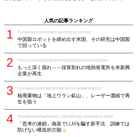
人気の記事ランキング
Trump’s AI protectionism has come for robotics
中国製ロボットを締め出す米国、その研究は中国製
で回っている
How an overlooked geothermal plant got a second chance
もっと深く掘れ——採算割れの地熱発電所を米新興
企業が再生
How lasers could help provide fuel for nuclear reactors
核廃棄物は「地上ウラン鉱山」、レーザー濃縮で再
生を狙う
A fundamental flaw leaves LLMs strikingly vulnerable to attack
「思考の連鎖」偽装でLLMを騙す新手法、訓練では
防げない構造的欠陥