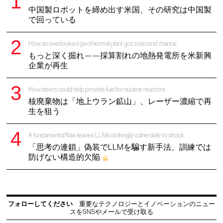
中国製ロボットを締め出す米国、その研究は中国製
で回っている
How an overlooked geothermal plant got a second chance
もっと深く掘れ——採算割れの地熱発電所を米新興
企業が再生
How lasers could help provide fuel for nuclear reactors
核廃棄物は「地上ウラン鉱山」、レーザー濃縮で再
生を狙う
A fundamental flaw leaves LLMs strikingly vulnerable to attack
「思考の連鎖」偽装でLLMを騙す新手法、訓練では
防げない構造的欠陥
フォローしてください
重要なテクノロジーとイノベーションのニュー
スをSNSやメールで受け取る