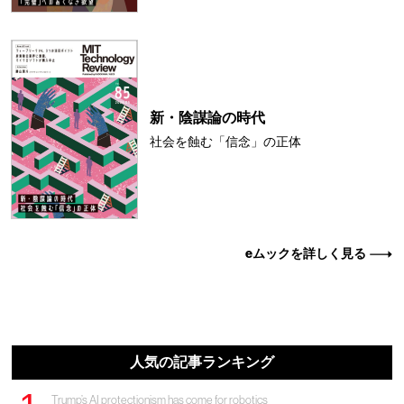
新・陰謀論の時代
社会を蝕む「信念」の正体
eムックを詳しく見る
人気の記事ランキング
Trump’s AI protectionism has come for robotics