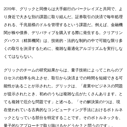
2019年、グリックと同僚らは大手銀行のバークレイズと共同で、よ
り身近で大きな別の課題に取り組んだ。証券取引の決済で毎年処理
される、千兆規模のドルを管理するという課題だ。例えば、金融機
関が株や債券、デリバティブを購入する際に発生する。クリアリン
グハウス（精算機関）は、技術的・法的な制約の中で可能な限り多
くの取引を決済するために、複雑な最適化アルゴリズムを実行しな
くてはならない。
グリックのチームの研究結果からは、量子技術によってこれらのプ
ロセスの効率を向上させ、取引から決済までの時間を短縮できる可
能性があることが示された。グリックは、「産業やビジネスの問題
が提示されたとき、初めのうちは複雑な点がたくさんあります。と
ても複雑で厄介な問題です」と述べる。「その解決策の1つは、現
在使われている古典的なコンピューティング手法におけるボトルネ
ックとなっている部分を特定することです。そのボトルネックを、
量子的なアプローチで取り除けるかどうか？ と問うのです」。