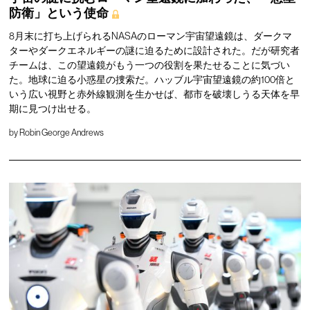
防衛」という使命
8月末に打ち上げられるNASAのローマン宇宙望遠鏡は、ダークマ
ターやダークエネルギーの謎に迫るために設計された。だが研究者
チームは、この望遠鏡がもう一つの役割を果たせることに気づい
た。地球に迫る小惑星の捜索だ。ハッブル宇宙望遠鏡の約100倍と
いう広い視野と赤外線観測を生かせば、都市を破壊しうる天体を早
期に見つけ出せる。
by
Robin George Andrews