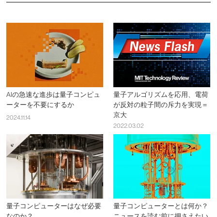
AIの急速な進歩は量子コンピュ
量子アルゴリズムを応用、電荷
ーターを不要にするか
が反対の粒子間の斥力を実現＝
京大
2024.11.14
2022.03.02
量子コンピューターはなぜ必要
量子コンピューターとは何か？
なのか？
ニュースを読む前に押さえたい