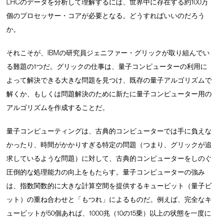
LHCのデータを分析して理解するには、世界中に存在する約100万
個のプロセッサー・コアが必要となる。どうすればいいのだろう
か。
それこそが、IBMの研究員ジェニファー・グリックが取り組んでい
る難題の1つだ。グリックの仕事は、量子コンピューターの利用に
よって解決できる大きな問題を見つけ、既存の量子アルゴリズムで
解くか、もしくは問題解決のために新たに量子コンピューター用の
アルゴリズムを作成することだ。
量子コンピューティングは、古典的コンピューターでは手に負えな
かったり、時間がかかりすぎる特定の問題（つまり、グリックが追
求しているような問題）に対して、古典的コンピューターをしのぐ
圧倒的な処理能力の向上をもたらす。量子コンピューターの強み
は、指数関数的に大きな計算空間を提供するキュービット（量子ビ
ット）の重ね合わせと「もつれ」によるものだ。例えば、完全なキ
ュービットが50個あれば、1000兆（10の15乗）以上の状態を一度に