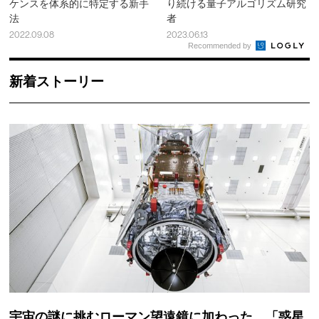
ケンスを体系的に特定する新手
り続ける量子アルゴリズム研究
法
者
2022.09.08
2023.06.13
Recommended by
新着ストーリー
宇宙の謎に挑むローマン望遠鏡に加わった、「惑星