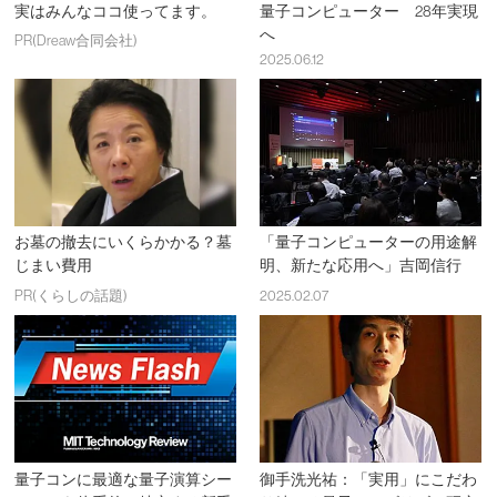
実はみんなココ使ってます。
量子コンピューター 28年実現
へ
PR(Dreaw合同会社)
2025.06.12
お墓の撤去にいくらかかる？墓
「量子コンピューターの用途解
じまい費用
明、新たな応用へ」吉岡信行
PR(くらしの話題)
2025.02.07
量子コンに最適な量子演算シー
御手洗光祐：「実用」にこだわ