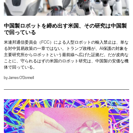
中国製ロボットを締め出す米国、その研究は中国製
で回っている
米連邦通信委員会（FCC）による人型ロボットの輸入禁止は、単な
る対中貿易政策の一章ではない。トランプ政権が、AI保護の対象を
主要研究所からロボットという最前線へ広げた証拠だ。だが皮肉な
ことに、守られるはずの米国のロボット研究は、中国製の安価な機
体で回っている。
by
James O'Donnell