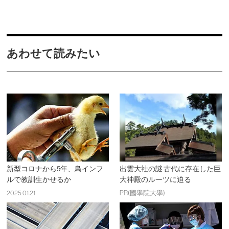
あわせて読みたい
新型コロナから5年、鳥インフ
出雲大社の謎 古代に存在した巨
ルで教訓生かせるか
大神殿のルーツに迫る
2025.01.21
PR(國學院大學)