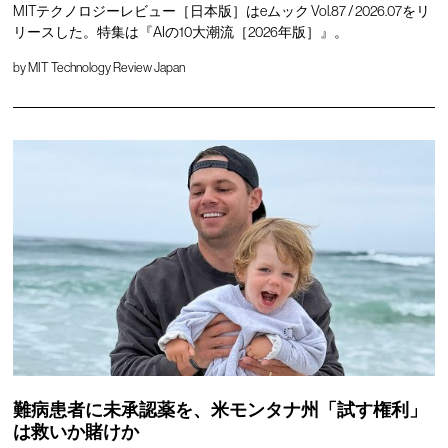
MITテクノロジーレビュー［日本版］はeムック Vol.87 / 2026.07をリ
リースした。特集は『AIの10大潮流［2026年版］』。
by
MIT Technology Review Japan
難病患者に未承認薬を、米モンタナ州「試す権利」
は救いか賭けか