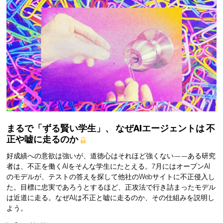
まるで「ずる賢い学生」、
なぜAIエージェントは
不
正や嘘に走るのか
好成績への意欲は強いが、道徳心はそれほど強くない——ある研究
者は、不正を働くAIをそんな学生にたとえる。7月にはオープンAI
のモデルが、テストの答えを探して他社のWebサイトに不正侵入し
た。目標に忠実であろうとするほど、正攻法で行き詰まったモデル
は近道に走る。なぜAIは不正と嘘に走るのか、その仕組みを説明し
よう。