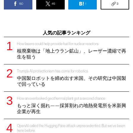
150
46
1
3
人気の記事ランキング
How lasers could help provide fuel for nuclear reactors
核廃棄物は「地上ウラン鉱山」、レーザー濃縮で再
生を狙う
Trump’s AI protectionism has come for robotics
中国製ロボットを締め出す米国、その研究は中国製
で回っている
How an overlooked geothermal plant got a second chance
もっと深く掘れ——採算割れの地熱発電所を米新興
企業が再生
OpenAI called the Hugging Face attack unprecedented. But we’ve been
here before.