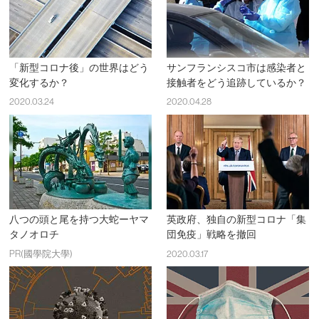
「新型コロナ後」の世界はどう
サンフランシスコ市は感染者と
変化するか？
接触者をどう追跡しているか？
2020.03.24
2020.04.28
八つの頭と尾を持つ大蛇ーヤマ
英政府、独自の新型コロナ「集
タノオロチ
団免疫」戦略を撤回
PR(國學院大學)
2020.03.17