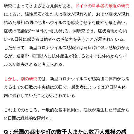
研究によってさまざまな見解がある。
ドイツの科学者の最近の研究
によると、陽性反応が出た人は症状が現れる前、および症状が現れ
始めた最初の週に他者へウイルスを感染させる可能性が最も高い。
症状は感染後2〜14日の間に現れる。同研究では、症状発現から約
8〜10日後に感染者は他者への感染力を失うことが示されている。
したがって、新型コロナウイルス感染症は発症時に強い感染力があ
るが、通常6〜12日以内に抗体産生が始まるとすぐに体内からウイ
ルスが除去されると考えられる。
しかし、別の研究
では、新型コロナウイルスが感染後に体内から消
えるまでの日数の中央値は20日で、感染者によっては37日間も体
内に残存していたことが示されている。
これまでのところ、一般的な基本原則は、症状が発生した時点から
14日間の継続的な隔離だ。
Q：米国の都市や町の数千人または数万人規模の感