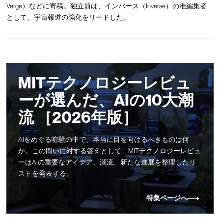
Verge）などに寄稿。独立前は、インバース（Inverse）の准編集者
として、宇宙報道の強化をリードした。
MITテクノロジーレビュ
ーが選んだ、AIの10大潮
流 ［2026年版］
AIをめぐる喧騒の中で、本当に目を向けるべきものは何
か。この問いに対する答えとして、MITテクノロジーレビュ
ーはAIの重要なアイデア、潮流、新たな進展を整理したリ
ストを発表する。
特集ページへ