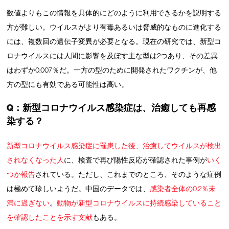
数値よりもこの情報を具体的にどのように利用できるかを説明する
方が難しい。ウイルスがより有毒あるいは脅威的なものに進化する
には、複数回の遺伝子変異が必要となる。現在の研究では、新型コ
ロナウイルスには人間に影響を及ぼす主な型は2つあり、その差異
はわずか0.007％だ。一方の型のために開発されたワクチンが、他
方の型にも有効である可能性は高い。
Q：新型コロナウイルス感染症は、治癒しても再感
染する？
新型コロナウイルス感染症に罹患した後、治癒してウイルスが検出
されなくなった人
に、検査で再び陽性反応が確認された事例が
いく
つか報告
されている。ただし、これまでのところ、そのような症例
は極めて珍しいようだ。中国のデータでは、
感染者全体の0.2％未
満に過ぎない
。
動物が新型コロナウイルスに持続感染していること
を確認したことを示す文献
もある。