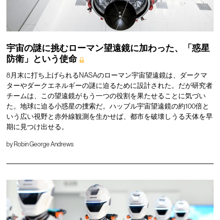
宇宙の謎に挑むローマン望遠鏡に加わった、「惑星
防衛」という使命
8月末に打ち上げられるNASAのローマン宇宙望遠鏡は、ダークマ
ターやダークエネルギーの謎に迫るために設計された。だが研究者
チームは、この望遠鏡がもう一つの役割を果たせることに気づい
た。地球に迫る小惑星の捜索だ。ハッブル宇宙望遠鏡の約100倍と
いう広い視野と赤外線観測を生かせば、都市を破壊しうる天体を早
期に見つけ出せる。
by
Robin George Andrews