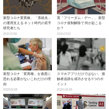
新型コロナ変異株、 「系統名」
英「フリーダム・デー」、 新型
の運用支える ネット時代の若手
コロナ規制解除で 何が起こる
研究者たち
か？
2021.07.30
2021.07.22
新型コロナ「変異種」を過度に
スマホアプリだけではない、 接
恐れる必要がないこれだけの理
触者追跡を成功させる 5つのポ
由
イント
2020.12.28
2020.05.26