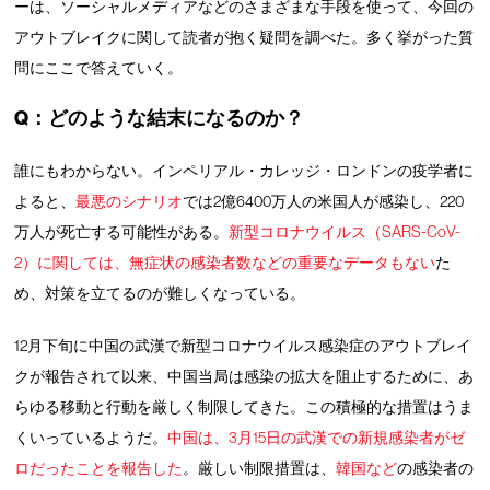
ーは、ソーシャルメディアなどのさまざまな手段を使って、今回の
アウトブレイクに関して読者が抱く疑問を調べた。多く挙がった質
問にここで答えていく。
Q：どのような結末になるのか？
誰にもわからない。インペリアル・カレッジ・ロンドンの疫学者に
よると、
最悪のシナリオ
では2億6400万人の米国人が感染し、220
万人が死亡する可能性がある。
新型コロナウイルス（SARS-CoV-
2）に関しては、無症状の感染者数などの重要なデータもない
た
め、対策を立てるのが難しくなっている。
12月下旬に中国の武漢で新型コロナウイルス感染症のアウトブレイ
クが報告されて以来、中国当局は感染の拡大を阻止するために、あ
らゆる移動と行動を厳しく制限してきた。この積極的な措置はうま
くいっているようだ。
中国は、3月15日の武漢での新規感染者がゼ
ロだったことを報告した
。厳しい制限措置は、
韓国など
の感染者の