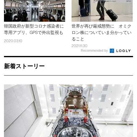
韓国政府が新型コロナ感染者に
世界が再び厳戒態勢に オミク
専用アプリ、GPSで外出監視も
ロン株についていま分かってい
ること
2020.03.10
2021.11.30
Recommended by
新着ストーリー