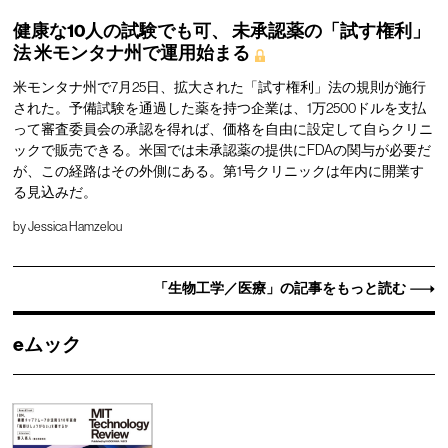
健康な10人の試験でも可、
未承認薬の「試す権利」
法
米モンタナ州で運用始まる
米モンタナ州で7月25日、拡大された「試す権利」法の規則が施行
された。予備試験を通過した薬を持つ企業は、1万2500ドルを支払
って審査委員会の承認を得れば、価格を自由に設定して自らクリニ
ックで販売できる。米国では未承認薬の提供にFDAの関与が必要だ
が、この経路はその外側にある。第1号クリニックは年内に開業す
る見込みだ。
by
Jessica Hamzelou
「生物工学／医療」の記事をもっと読む
eムック