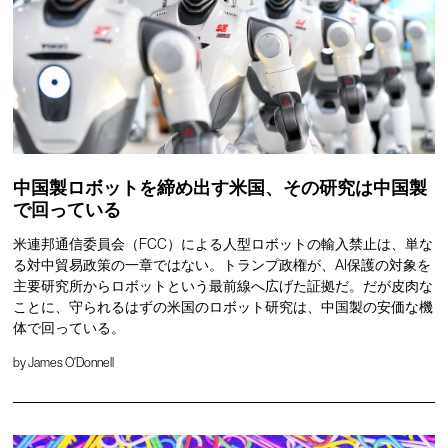
中国製ロボットを締め出す米国、その研究は中国製
で回っている
米連邦通信委員会（FCC）による人型ロボットの輸入禁止は、単な
る対中貿易政策の一章ではない。トランプ政権が、AI保護の対象を
主要研究所からロボットという最前線へ広げた証拠だ。だが皮肉な
ことに、守られるはずの米国のロボット研究は、中国製の安価な機
体で回っている。
by
James O'Donnell