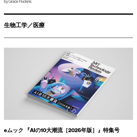
by
Grace Huckins
生物工学／医療
eムック 『AIの10大潮流［2026年版］』特集号