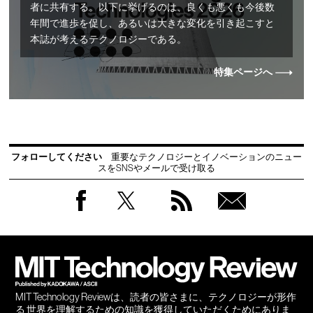
者に共有する。以下に挙げるのは、良くも悪くも今後数
年間で進歩を促し、あるいは大きな変化を引き起こすと
本誌が考えるテクノロジーである。
特集ページへ
フォローしてください
重要なテクノロジーとイノベーションのニュー
スをSNSやメールで受け取る
Facebook
Twitter
RSS
無料
会員
登録
MIT Technology Reviewは、読者の皆さまに、テクノロジーが形作
る 世界を理解するための知識を獲得していただくためにありま