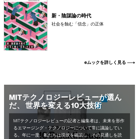
新・陰謀論の時代
社会を蝕む「信念」の正体
eムックを詳しく見る
MITテクノロジーレビューが選ん
だ、 世界を変える10大技術
MITテクノロジーレビューの記者と編集者は、未来を形作
るエマージング・テクノロジーについて常に議論してい
る。年に一度、私たちは現状を確認し、その見通しを読