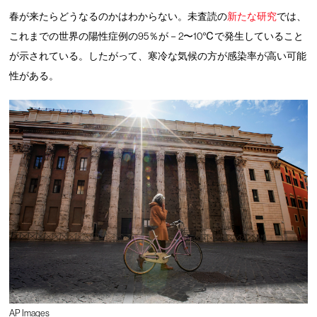
春が来たらどうなるのかはわからない。未査読の
新たな研究
では、
これまでの世界の陽性症例の95％が－2〜10℃で発生していること
が示されている。したがって、寒冷な気候の方が感染率が高い可能
性がある。
AP Images