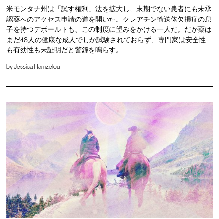
米モンタナ州は「試す権利」法を拡大し、末期でない患者にも未承
認薬へのアクセス申請の道を開いた。クレアチン輸送体欠損症の息
子を持つデボールトも、この制度に望みをかける一人だ。だが薬は
まだ48人の健康な成人でしか試験されておらず、専門家は安全性
も有効性も未証明だと警鐘を鳴らす。
by
Jessica Hamzelou