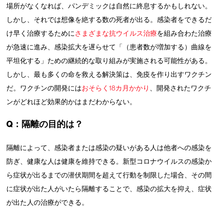
場所がなくなれば、パンデミックは自然に終息するかもしれない。
しかし、それでは想像を絶する数の死者が出る。感染者をできるだ
け早く治療するために
さまざまな抗ウイルス治療
を組み合わた治療
が急速に進み、感染拡大を遅らせて「（患者数が増加する）曲線を
平坦化する」ための継続的な取り組みが実施される可能性がある。
しかし、最も多くの命を救える解決策は、免疫を作り出すワクチン
だ。ワクチンの開発には
おそらく18カ月かかり
、開発されたワクチ
ンがどれほど効果的かはまだわからない。
Q：隔離の目的は？
隔離によって、感染者または感染の疑いがある人は他者への感染を
防ぎ、健康な人は健康を維持できる。新型コロナウイルスの感染か
ら症状が出るまでの潜伏期間を超えて行動を制限した場合、その間
に症状が出た人がいたら隔離することで、感染の拡大を抑え、症状
が出た人の治療ができる。