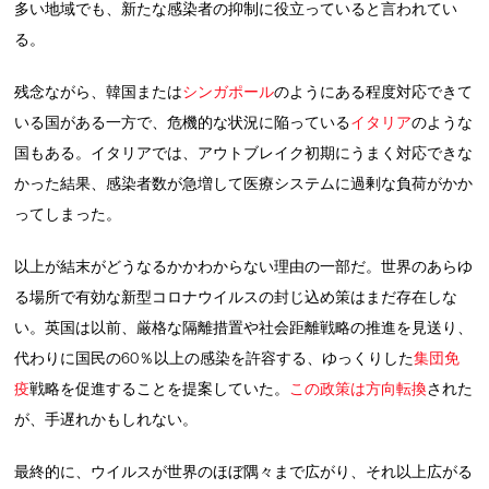
多い地域でも、新たな感染者の抑制に役立っていると言われてい
る。
残念ながら、韓国または
シンガポール
のようにある程度対応できて
いる国がある一方で、危機的な状況に陥っている
イタリア
のような
国もある。イタリアでは、アウトブレイク初期にうまく対応できな
かった結果、感染者数が急増して医療システムに過剰な負荷がかか
ってしまった。
以上が結末がどうなるかかわからない理由の一部だ。世界のあらゆ
る場所で有効な新型コロナウイルスの封じ込め策はまだ存在しな
い。英国は以前、厳格な隔離措置や社会距離戦略の推進を見送り、
代わりに国民の60％以上の感染を許容する、ゆっくりした
集団免
疫
戦略を促進することを提案していた。
この政策は方向転換
された
が、手遅れかもしれない。
最終的に、ウイルスが世界のほぼ隅々まで広がり、それ以上広がる