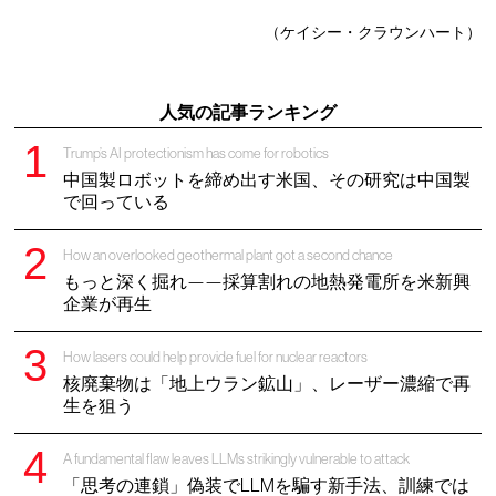
（ケイシー・クラウンハート）
人気の記事ランキング
Trump’s AI protectionism has come for robotics
中国製ロボットを締め出す米国、その研究は中国製
で回っている
How an overlooked geothermal plant got a second chance
もっと深く掘れ——採算割れの地熱発電所を米新興
企業が再生
How lasers could help provide fuel for nuclear reactors
核廃棄物は「地上ウラン鉱山」、レーザー濃縮で再
生を狙う
A fundamental flaw leaves LLMs strikingly vulnerable to attack
「思考の連鎖」偽装でLLMを騙す新手法、訓練では