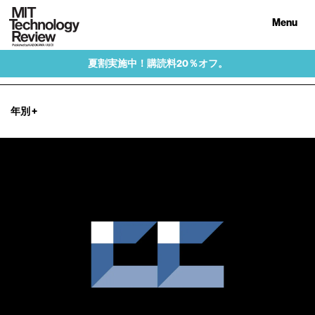
Menu
夏割実施中！購読料20％オフ。
年別
+