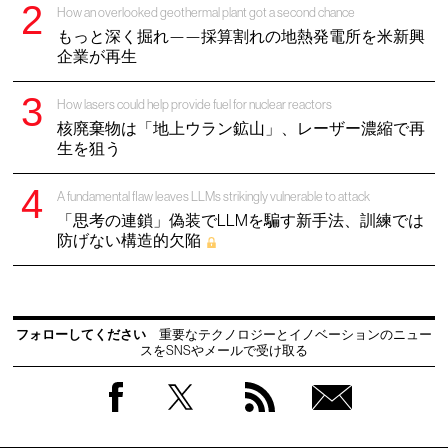
How an overlooked geothermal plant got a second chance
もっと深く掘れ——採算割れの地熱発電所を米新興
企業が再生
How lasers could help provide fuel for nuclear reactors
核廃棄物は「地上ウラン鉱山」、レーザー濃縮で再
生を狙う
A fundamental flaw leaves LLMs strikingly vulnerable to attack
「思考の連鎖」偽装でLLMを騙す新手法、訓練では
防げない構造的欠陥
フォローしてください
重要なテクノロジーとイノベーションのニュー
スをSNSやメールで受け取る
Facebook
Twitter
RSS
無料
会員