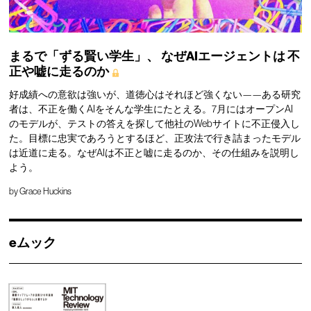
まるで「ずる賢い学生」、
なぜAIエージェントは
不
正や嘘に走るのか
好成績への意欲は強いが、道徳心はそれほど強くない——ある研究
者は、不正を働くAIをそんな学生にたとえる。7月にはオープンAI
のモデルが、テストの答えを探して他社のWebサイトに不正侵入し
た。目標に忠実であろうとするほど、正攻法で行き詰まったモデル
は近道に走る。なぜAIは不正と嘘に走るのか、その仕組みを説明し
よう。
by
Grace Huckins
eムック