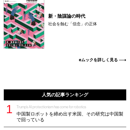
新・陰謀論の時代
社会を蝕む「信念」の正体
eムックを詳しく見る
人気の記事ランキング
Trump’s AI protectionism has come for robotics
中国製ロボットを締め出す米国、その研究は中国製
で回っている