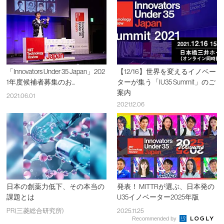
「Innovators Under 35 Japan」202
【12/16】世界を変えるイノベー
1年度候補者募集のお...
ターが集う「IU35 Summit」のご
案内
2021.06.01
2021.12.06
日本の創薬力低下、その本当の
発表！ MITTRが選ぶ、日本発の
課題とは
U35イノベーター2025年版
PR(三菱総合研究所)
2025.11.25
Recommended by