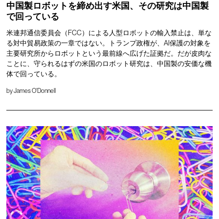
中国製ロボットを締め出す米国、その研究は中国製
で回っている
米連邦通信委員会（FCC）による人型ロボットの輸入禁止は、単な
る対中貿易政策の一章ではない。トランプ政権が、AI保護の対象を
主要研究所からロボットという最前線へ広げた証拠だ。だが皮肉な
ことに、守られるはずの米国のロボット研究は、中国製の安価な機
体で回っている。
by
James O'Donnell