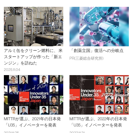
アルミ缶をクリーン燃料に、 米
「創薬立国」復活への分岐点
スタートアップが作った「新エ
PR(三菱総合研究所)
ンジン」を訪ねた
2025.11.04
MITTRが選ぶ、2021年の日本発
MITTRが選ぶ、2022年の日本発
「U35」イノベーターを発表
「U35」イノベーターを発表
2021.11.25
2022.11.21