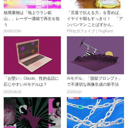
核廃棄物は「地上ウラン鉱
「言葉で伝える力」を育めば、
山」、レーザー濃縮で再生を狙
イヤイヤ期もすっきり！ 「ア
う
ンパンマン ことばずかん...
2026.07.30
PR(セガフェイブ｜HugKum)
「お堅い」Claude、性的会話に
AIモデル、「脱獄プロンプト」
応じやすいAIモデルは？
で不適切な画像生成の新手法
2025.06.25
2023.11.21