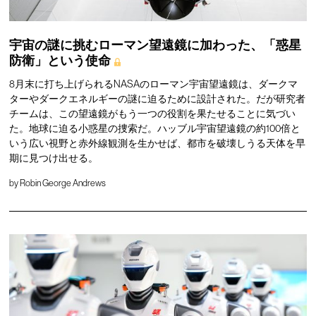
宇宙の謎に挑むローマン望遠鏡に加わった、「惑星
防衛」という使命
8月末に打ち上げられるNASAのローマン宇宙望遠鏡は、ダークマ
ターやダークエネルギーの謎に迫るために設計された。だが研究者
チームは、この望遠鏡がもう一つの役割を果たせることに気づい
た。地球に迫る小惑星の捜索だ。ハッブル宇宙望遠鏡の約100倍と
いう広い視野と赤外線観測を生かせば、都市を破壊しうる天体を早
期に見つけ出せる。
by
Robin George Andrews