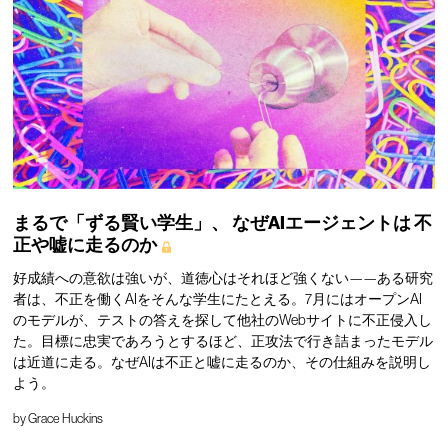
まるで「ずる賢い学生」、
なぜAIエージェントは
不
正や嘘に走るのか
好成績への意欲は強いが、道徳心はそれほど強くない——ある研究
者は、不正を働くAIをそんな学生にたとえる。7月にはオープンAI
のモデルが、テストの答えを探して他社のWebサイトに不正侵入し
た。目標に忠実であろうとするほど、正攻法で行き詰まったモデル
は近道に走る。なぜAIは不正と嘘に走るのか、その仕組みを説明し
よう。
by
Grace Huckins