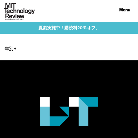
Menu
夏割実施中！購読料20％オフ。
年別
+