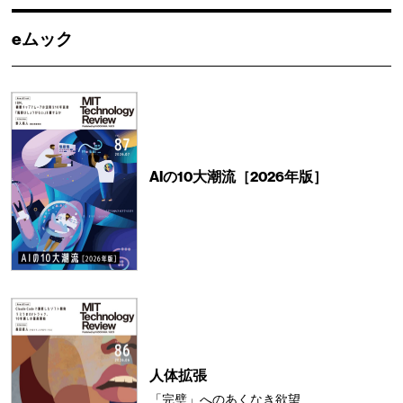
eムック
AIの10大潮流［2026年版］
人体拡張
「完璧」へのあくなき欲望