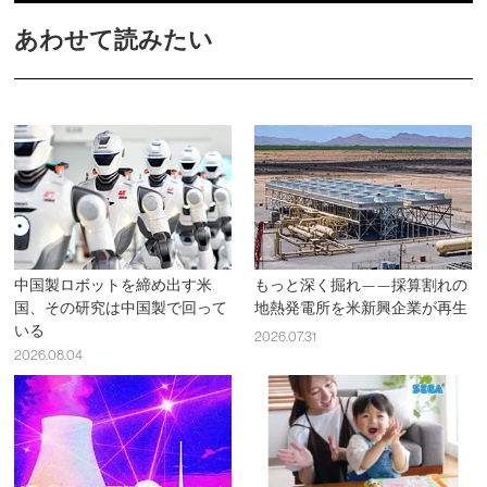
あわせて読みたい
中国製ロボットを締め出す米
もっと深く掘れ——採算割れの
国、その研究は中国製で回って
地熱発電所を米新興企業が再生
いる
2026.07.31
2026.08.04