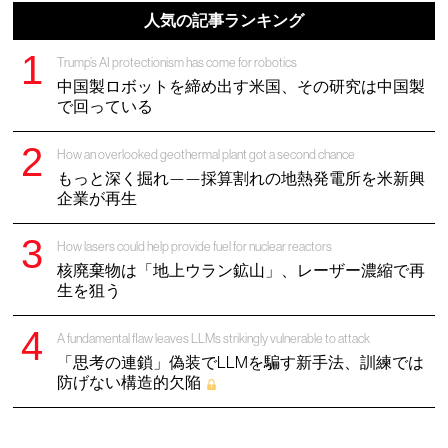
人気の記事ランキング
Trump’s AI protectionism has come for robotics
中国製ロボットを締め出す米国、その研究は中国製
で回っている
How an overlooked geothermal plant got a second chance
もっと深く掘れ——採算割れの地熱発電所を米新興
企業が再生
How lasers could help provide fuel for nuclear reactors
核廃棄物は「地上ウラン鉱山」、レーザー濃縮で再
生を狙う
A fundamental flaw leaves LLMs strikingly vulnerable to attack
「思考の連鎖」偽装でLLMを騙す新手法、訓練では
防げない構造的欠陥