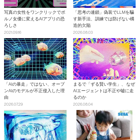
写真の女性をワンクリックでポ
「思考の連鎖」偽装でLLMを騙
ルノ女優に変えるAIアプリの恐
す新手法、訓練では防げない構
ろしさ
造的欠陥
2021.09.16
2026.08.03
「AIの暴走」ではない、オープ
まるで「ずる賢い学生」、 なぜ
ンAIのモデルが不正侵入した理
AIエージェントは不正や嘘に走
由
るのか
2026.07.29
2026.08.04