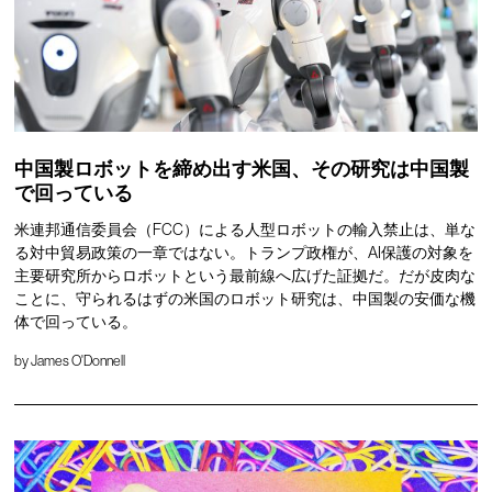
中国製ロボットを締め出す米国、その研究は中国製
で回っている
米連邦通信委員会（FCC）による人型ロボットの輸入禁止は、単な
る対中貿易政策の一章ではない。トランプ政権が、AI保護の対象を
主要研究所からロボットという最前線へ広げた証拠だ。だが皮肉な
ことに、守られるはずの米国のロボット研究は、中国製の安価な機
体で回っている。
by
James O'Donnell