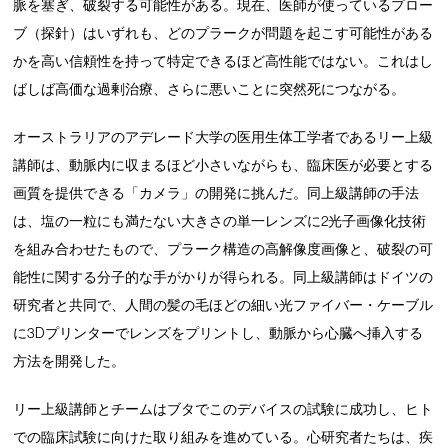
脈を塞ぎ、破裂する可能性がある。現在、医師が使っているプロー
ブ（探針）はいずれも、どのプラークが問題を起こす可能性がある
かを高い信頼性を持って特定できるほど高性能ではない。これはし
ばしば高価な過剰治療、さらに悪いことに突然死につながる。
オーストラリアのアデレード大学の医用生体工学者であるリー上級
講師は、動脈内に収まるほど小さいながらも、臨床医が必要とする
画質を提供できる「カメラ」の開発に挑んだ。同上級講師の手法
は、塩の一粒にも満たない大きさの単一レンズに2光子画像化技術
を組み合わせたもので、プラーク構造の高解像度画像と、破裂の可
能性に関する分子的な手がかりが得られる。同上級講師はドイツの
研究者と共同で、人間の髪の毛ほどの細い光ファイバー・ケーブル
に3Dプリンターでレンズをプリントし、動脈から心臓へ挿入する
方法を開発した。
リー上級講師とチームはブタでこのデバイスの試験に成功し、ヒト
での臨床試験に向けた取り組みを進めている。心研究者たちは、疾