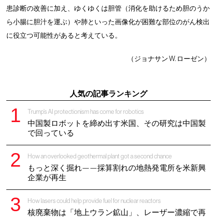
患診断の改善に加え、ゆくゆくは胆管（消化を助けるため胆のうか
ら小腸に胆汁を運ぶ）や肺といった画像化が困難な部位のがん検出
に役立つ可能性があると考えている。
（ジョナサン W. ローゼン）
人気の記事ランキング
Trump’s AI protectionism has come for robotics
中国製ロボットを締め出す米国、その研究は中国製
で回っている
How an overlooked geothermal plant got a second chance
もっと深く掘れ——採算割れの地熱発電所を米新興
企業が再生
How lasers could help provide fuel for nuclear reactors
核廃棄物は「地上ウラン鉱山」、レーザー濃縮で再