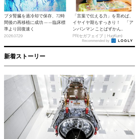
ブタ腎臓を過冷却で保存、72時
「言葉で伝える力」を育めば、
間後の再移植に成功 ——臨床標
イヤイヤ期もすっきり！ 「ア
準より回復速く
ンパンマン ことばずかん...
2026.07.29
PR(セガフェイブ｜HugKum)
Recommended by
新着ストーリー