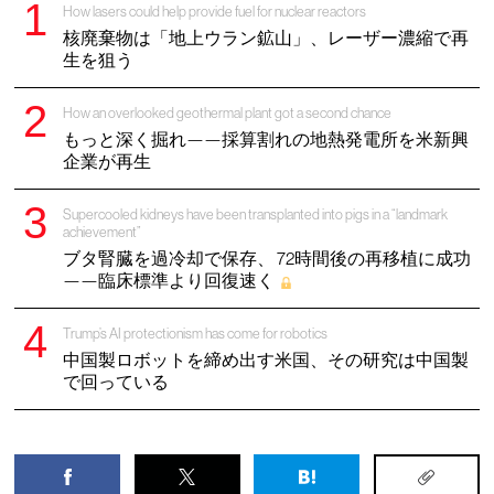
How lasers could help provide fuel for nuclear reactors
核廃棄物は「地上ウラン鉱山」、レーザー濃縮で再
生を狙う
How an overlooked geothermal plant got a second chance
もっと深く掘れ——採算割れの地熱発電所を米新興
企業が再生
Supercooled kidneys have been transplanted into pigs in a “landmark
achievement”
ブタ腎臓を過冷却で保存、 72時間後の再移植に成功
——臨床標準より回復速く
Trump’s AI protectionism has come for robotics
中国製ロボットを締め出す米国、その研究は中国製
で回っている