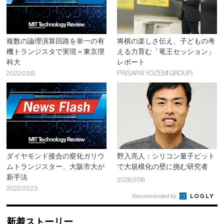
複数の論理演算回路を単一の有
将棋の楽しさ伝え、子どもの考
機トランジスタで実現＝東京理
える力育む「竜王セッション」
科大
レポート
2022.03.15
PR(SAPIX YOZEMI GROUP)
ダイヤモンド接合の窒化ガリウ
野入亮人：シリコン量子ビット
ムトランジスター、大阪市大が
で大規模化の壁に挑む研究者
新手法
2026.07.16
2022.03.23
Recommended by
新着ストーリー