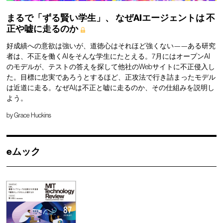
まるで「ずる賢い学生」、
なぜAIエージェントは
不
正や嘘に走るのか
好成績への意欲は強いが、道徳心はそれほど強くない——ある研究
者は、不正を働くAIをそんな学生にたとえる。7月にはオープンAI
のモデルが、テストの答えを探して他社のWebサイトに不正侵入し
た。目標に忠実であろうとするほど、正攻法で行き詰まったモデル
は近道に走る。なぜAIは不正と嘘に走るのか、その仕組みを説明し
よう。
by
Grace Huckins
eムック