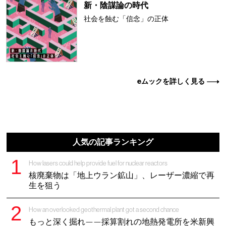
新・陰謀論の時代
社会を蝕む「信念」の正体
eムックを詳しく見る
人気の記事ランキング
How lasers could help provide fuel for nuclear reactors
核廃棄物は「地上ウラン鉱山」、レーザー濃縮で再
生を狙う
How an overlooked geothermal plant got a second chance
もっと深く掘れ——採算割れの地熱発電所を米新興