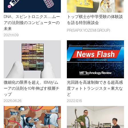
DNA、スピントロニクス……ムー
トップ棋士が中学受験の体験談
アの法則後のコンピューターの
を語る特別座談会
未来
PR(SAPIX YOZEMI GROUP)
2021.11.09
微細化の限界を超え、IBMがム
光回路を高速制御できる超高感
ーアの法則を10年伸ばす積層チ
度フォトトランジスタ＝東大な
ップ
ど
2026.06.26
2022.12.15