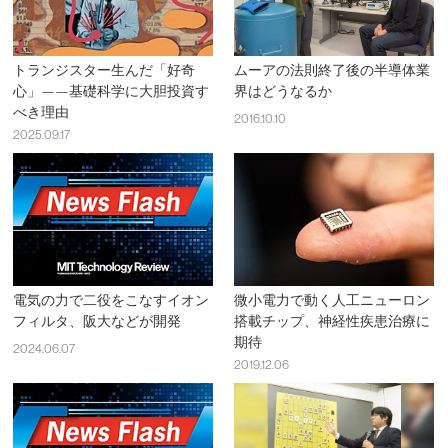
トランジスター生んだ「好奇
ムーアの法則終了後の半導体業
心」——基礎科学に大胆投資す
界はどうなるか
べき理由
2016.10.10
2025.09.17
電気の力で二役をこなすイオン
微小電力で動く人工ニューロン
フィルタ、阪大などが開発
搭載チップ、神経性疾患治療に
期待
2024.06.07
2019.12.06