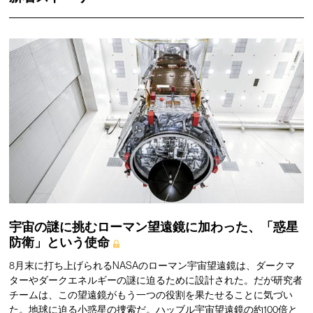
宇宙の謎に挑むローマン望遠鏡に加わった、「惑星
防衛」という使命
8月末に打ち上げられるNASAのローマン宇宙望遠鏡は、ダークマ
ターやダークエネルギーの謎に迫るために設計された。だが研究者
チームは、この望遠鏡がもう一つの役割を果たせることに気づい
た。地球に迫る小惑星の捜索だ。ハッブル宇宙望遠鏡の約100倍と