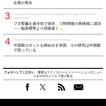
企業が再生
Supercooled kidneys have been transplanted into pigs in a “landmark
achievement”
ブタ腎臓を過冷却で保存、 72時間後の再移植に成功
——臨床標準より回復速く
Trump’s AI protectionism has come for robotics
中国製ロボットを締め出す米国、その研究は中国製
で回っている
フォローしてください
重要なテクノロジーとイノベーションのニュー
スをSNSやメールで受け取る
Facebook
Twitter
RSS
無料
会員
登録