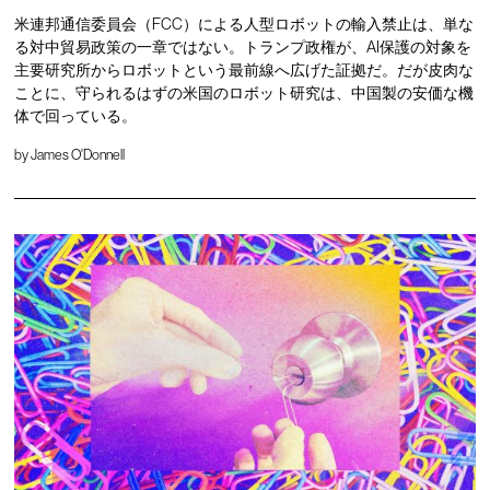
米連邦通信委員会（FCC）による人型ロボットの輸入禁止は、単な
る対中貿易政策の一章ではない。トランプ政権が、AI保護の対象を
主要研究所からロボットという最前線へ広げた証拠だ。だが皮肉な
ことに、守られるはずの米国のロボット研究は、中国製の安価な機
体で回っている。
by
James O'Donnell