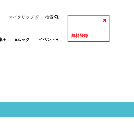
マイクリップ
検索
無料登録
集
+
eムック
イベント
+