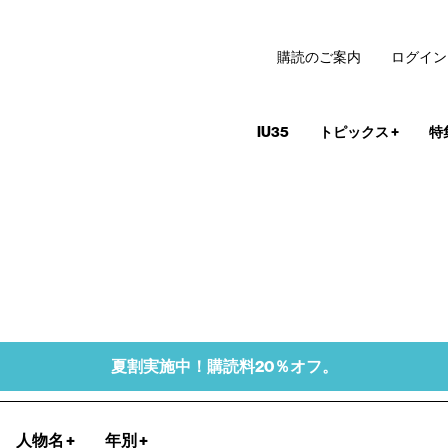
購読のご案内
ログイン
IU35
トピックス
+
特
夏割実施中！購読料20％オフ。
人物名
+
年別
+