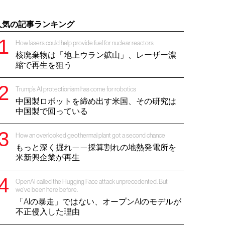
人気の記事ランキング
How lasers could help provide fuel for nuclear reactors
核廃棄物は「地上ウラン鉱山」、レーザー濃
縮で再生を狙う
Trump’s AI protectionism has come for robotics
中国製ロボットを締め出す米国、その研究は
中国製で回っている
How an overlooked geothermal plant got a second chance
もっと深く掘れ——採算割れの地熱発電所を
米新興企業が再生
OpenAI called the Hugging Face attack unprecedented. But
we’ve been here before.
「AIの暴走」ではない、オープンAIのモデルが
不正侵入した理由