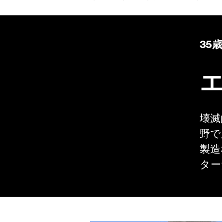
35
壊滅
野で
製造
ター