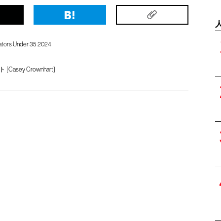
ators Under 35 2024
sey Crownhart]