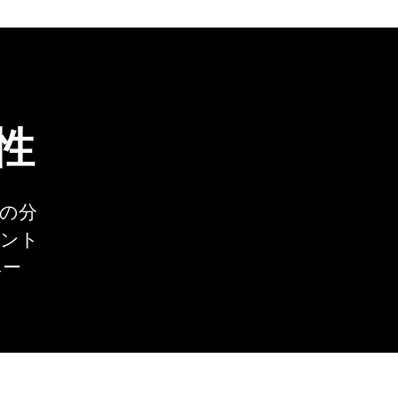
性
の分
メント
ベー