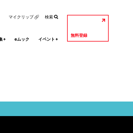
マイクリップ
検索
無料登録
集
+
eムック
イベント
+