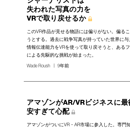
ジャーナリストは
失われた写真の力を
VRで取り戻せるか
このVR作品が見せる物語には偏りがない。偏る
うとする。過去に戦争写真が持っていた世界に与
情報伝達能力をVRを使って取り戻そうと、ある
による先駆的な挑戦が始まった。
Wade Roush
9年前
アマゾンがAR/VRビジネスに
安すぎて心配
アマゾンがついにVR・AR市場に参入した。専門