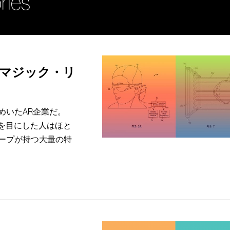
ries
業マジック・リ
めいたAR企業だ。
物を目にした人はほと
ープが持つ大量の特