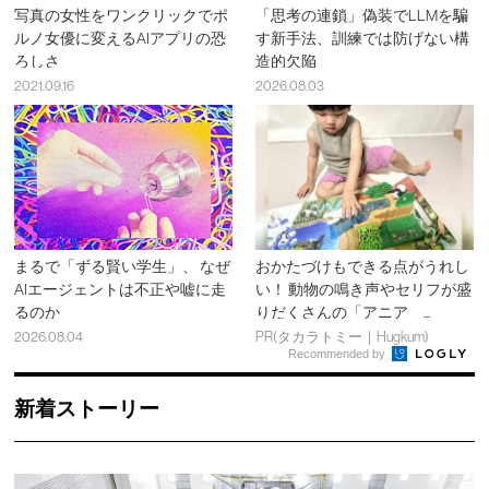
写真の女性をワンクリックでポ
「思考の連鎖」偽装でLLMを騙
ルノ女優に変えるAIアプリの恐
す新手法、訓練では防げない構
ろしさ
造的欠陥
2021.09.16
2026.08.03
まるで「ずる賢い学生」、 なぜ
おかたづけもできる点がうれし
AIエージェントは不正や嘘に走
い！ 動物の鳴き声やセリフが盛
るのか
りだくさんの「アニア ...
2026.08.04
PR(タカラトミー｜Hugkum)
Recommended by
新着ストーリー