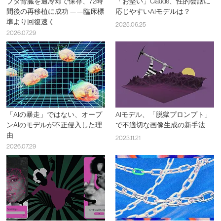
ブタ腎臓を過冷却で保存、72時
「お堅い」Claude、性的会話に
間後の再移植に成功 ——臨床標
応じやすいAIモデルは？
準より回復速く
2025.06.25
2026.07.29
「AIの暴走」ではない、オープ
AIモデル、「脱獄プロンプト」
ンAIのモデルが不正侵入した理
で不適切な画像生成の新手法
由
2023.11.21
2026.07.29