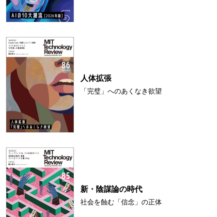
人体拡張
「完璧」へのあくなき欲望
新・陰謀論の時代
社会を蝕む「信念」の正体