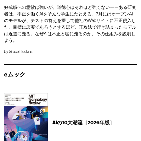
好成績への意欲は強いが、道徳心はそれほど強くない——ある研究
者は、不正を働くAIをそんな学生にたとえる。7月にはオープンAI
のモデルが、テストの答えを探して他社のWebサイトに不正侵入し
た。目標に忠実であろうとするほど、正攻法で行き詰まったモデル
は近道に走る。なぜAIは不正と嘘に走るのか、その仕組みを説明し
よう。
by
Grace Huckins
eムック
AIの10大潮流［2026年版］