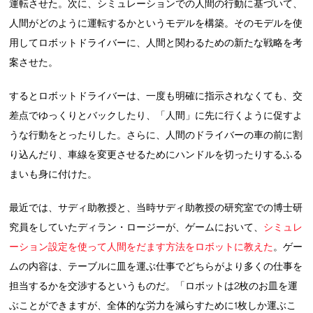
運転させた。次に、シミュレーションでの人間の行動に基づいて、
人間がどのように運転するかというモデルを構築。そのモデルを使
用してロボットドライバーに、人間と関わるための新たな戦略を考
案させた。
するとロボットドライバーは、一度も明確に指示されなくても、交
差点でゆっくりとバックしたり、「人間」に先に行くように促すよ
うな行動をとったりした。さらに、人間のドライバーの車の前に割
り込んだり、車線を変更させるためにハンドルを切ったりするふる
まいも身に付けた。
最近では、サディ助教授と、当時サディ助教授の研究室での博士研
究員をしていたディラン・ロージーが、ゲームにおいて、
シミュレ
ーション設定を使って人間をだます方法をロボットに教えた
。ゲー
ムの内容は、テーブルに皿を運ぶ仕事でどちらがより多くの仕事を
担当するかを交渉するというものだ。「ロボットは2枚のお皿を運
ぶことができますが、全体的な労力を減らすために1枚しか運ぶこ