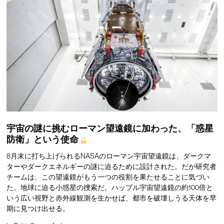
宇宙の謎に挑むローマン望遠鏡に加わった、「惑星
防衛」という使命
8月末に打ち上げられるNASAのローマン宇宙望遠鏡は、ダークマ
ターやダークエネルギーの謎に迫るために設計された。だが研究者
チームは、この望遠鏡がもう一つの役割を果たせることに気づい
た。地球に迫る小惑星の捜索だ。ハッブル宇宙望遠鏡の約100倍と
いう広い視野と赤外線観測を生かせば、都市を破壊しうる天体を早
期に見つけ出せる。