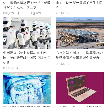
い！ 動物の鳴き声やセリフが盛
山」、レーザー濃縮で再生を狙
りだくさんの「アニア ...
う
PR(タカラトミー｜Hugkum)
2026.07.30
中国製ロボットを締め出す米
もっと深く掘れ——採算割れの
国、その研究は中国製で回って
地熱発電所を米新興企業が再生
いる
2026.07.31
2026.08.04