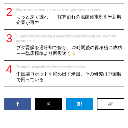
How an overlooked geothermal plant got a second chance
もっと深く掘れ——採算割れの地熱発電所を米新興
企業が再生
Supercooled kidneys have been transplanted into pigs in a “landmark
achievement”
ブタ腎臓を過冷却で保存、 72時間後の再移植に成功
——臨床標準より回復速く
Trump’s AI protectionism has come for robotics
中国製ロボットを締め出す米国、その研究は中国製
で回っている