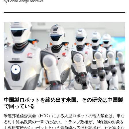
by
Robin George Andrews
中国製ロボットを締め出す米国、その研究は中国製
で回っている
米連邦通信委員会（FCC）による人型ロボットの輸入禁止は、単な
る対中貿易政策の一章ではない。トランプ政権が、AI保護の対象を
主要研究所からロボットという最前線へ広げた証拠だ。だが皮肉な