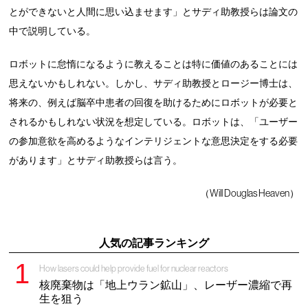
とができないと人間に思い込ませます」とサディ助教授らは論文の
中で説明している。
ロボットに怠惰になるように教えることは特に価値のあることには
思えないかもしれない。しかし、サディ助教授とロージー博士は、
将来の、例えば脳卒中患者の回復を助けるためにロボットが必要と
されるかもしれない状況を想定している。ロボットは、「ユーザー
の参加意欲を高めるようなインテリジェントな意思決定をする必要
があります」とサディ助教授らは言う。
（Will Douglas Heaven）
人気の記事ランキング
How lasers could help provide fuel for nuclear reactors
核廃棄物は「地上ウラン鉱山」、レーザー濃縮で再
生を狙う