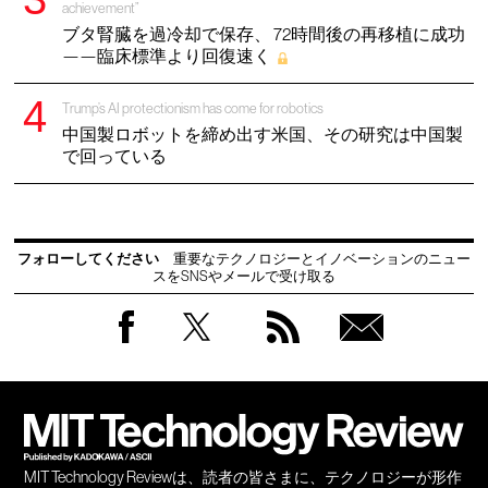
achievement”
ブタ腎臓を過冷却で保存、 72時間後の再移植に成功
——臨床標準より回復速く
Trump’s AI protectionism has come for robotics
中国製ロボットを締め出す米国、その研究は中国製
で回っている
フォローしてください
重要なテクノロジーとイノベーションのニュー
スをSNSやメールで受け取る
Facebook
Twitter
RSS
無料
会員
登録
MIT Technology Reviewは、読者の皆さまに、テクノロジーが形作