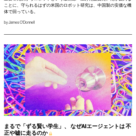
ことに、守られるはずの米国のロボット研究は、中国製の安価な機
体で回っている。
by
James O'Donnell
まるで「ずる賢い学生」、
なぜAIエージェントは
不
正や嘘に走るのか