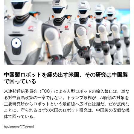
中国製ロボットを締め出す米国、その研究は中国製
で回っている
米連邦通信委員会（FCC）による人型ロボットの輸入禁止は、単な
る対中貿易政策の一章ではない。トランプ政権が、AI保護の対象を
主要研究所からロボットという最前線へ広げた証拠だ。だが皮肉な
ことに、守られるはずの米国のロボット研究は、中国製の安価な機
体で回っている。
by
James O'Donnell