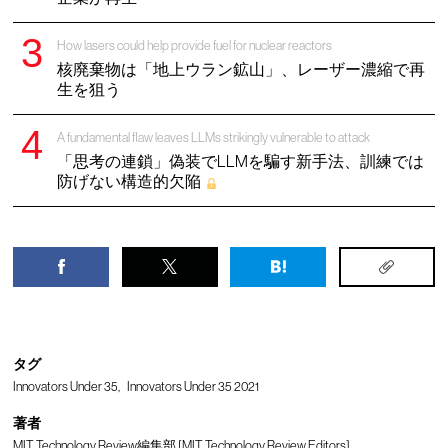
How lasers could help provide fuel for nuclear reactors
核廃棄物は「地上ウラン鉱山」、レーザー濃縮で再
生を狙う
A fundamental flaw leaves LLMs strikingly vulnerable to attack
「思考の連鎖」偽装でLLMを騙す新手法、訓練では
防げない構造的欠陥
タグ
Innovators Under 35
Innovators Under 35 2021
著者
MIT Technology Review編集部 [MIT Technology Review Editors]