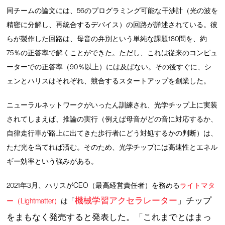
同チームの論文には、56のプログラミング可能な干渉計（光の波を
精密に分解し、再統合するデバイス）の回路が詳述されている。彼
らが製作した回路は、母音の弁別という単純な課題180問を、約
75％の正答率で解くことができた。ただし、これは従来のコンピュ
ーターでの正答率（90％以上）には及ばない。その後すぐに、シ
ェンとハリスはそれぞれ、競合するスタートアップを創業した。
ニューラルネットワークがいったん訓練され、光学チップ上に実装
されてしまえば、推論の実行（例えば母音がどの音に対応するか、
自律走行車が路上に出てきた歩行者にどう対処するかの判断）は、
ただ光を当てれば済む。そのため、光学チップには高速性とエネル
ギー効率という強みがある。
2021年3月、ハリスがCEO（最高経営責任者）を務める
ライトマタ
機械学習アクセラレーター
」チップ
ー（Lightmatter）
は「
をまもなく発売すると発表した。「これまでとはまっ