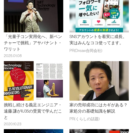
「光量子コン実用化へ、新ベン
SNSアカウントを着実に成長。
チャーで挑戦」アサバナント・
実はみんなココ使ってます。
ワリット
PR(Dreaw合同会社)
2025.01.08
挑戦し続ける義足エンジニア・
家の売却成功にはカギがある？
遠藤 謙がIU35の受賞で学んだこ
家処分の基礎知識を解説
と
PR(くらしの話題)
2020.10.23