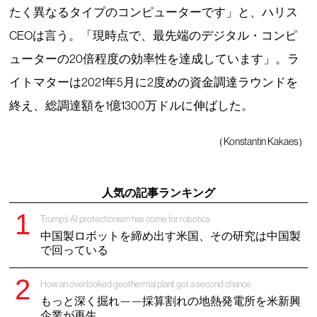
たく異なるタイプのコンピューターです」と、ハリス
CEOは言う。「現時点で、最先端のデジタル・コンピ
ューターの20倍程度の効率性を達成しています」。ラ
イトマターは2021年5月に2度めの資金調達ラウンドを
終え、総調達額を1億1300万ドルに伸ばした。
（Konstantin Kakaes）
人気の記事ランキング
Trump’s AI protectionism has come for robotics
中国製ロボットを締め出す米国、その研究は中国製
で回っている
How an overlooked geothermal plant got a second chance
もっと深く掘れ——採算割れの地熱発電所を米新興
企業が再生