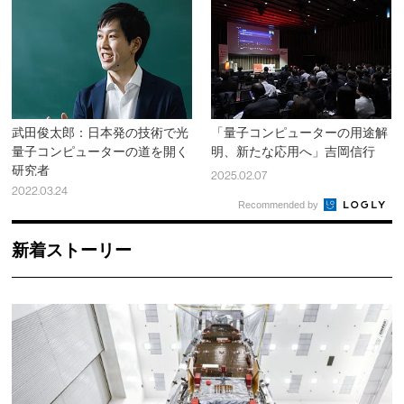
武田俊太郎：日本発の技術で光
「量子コンピューターの用途解
量子コンピューターの道を開く
明、新たな応用へ」吉岡信行
研究者
2025.02.07
2022.03.24
Recommended by
新着ストーリー