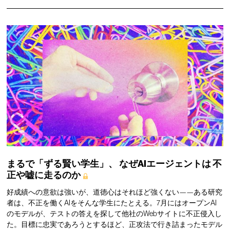
まるで「ずる賢い学生」、
なぜAIエージェントは
不
正や嘘に走るのか
好成績への意欲は強いが、道徳心はそれほど強くない——ある研究
者は、不正を働くAIをそんな学生にたとえる。7月にはオープンAI
のモデルが、テストの答えを探して他社のWebサイトに不正侵入し
た。目標に忠実であろうとするほど、正攻法で行き詰まったモデル