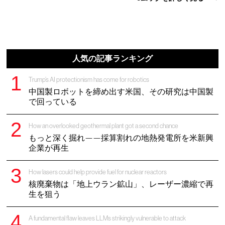
人気の記事ランキング
Trump’s AI protectionism has come for robotics
中国製ロボットを締め出す米国、その研究は中国製
で回っている
How an overlooked geothermal plant got a second chance
もっと深く掘れ——採算割れの地熱発電所を米新興
企業が再生
How lasers could help provide fuel for nuclear reactors
核廃棄物は「地上ウラン鉱山」、レーザー濃縮で再
生を狙う
A fundamental flaw leaves LLMs strikingly vulnerable to attack