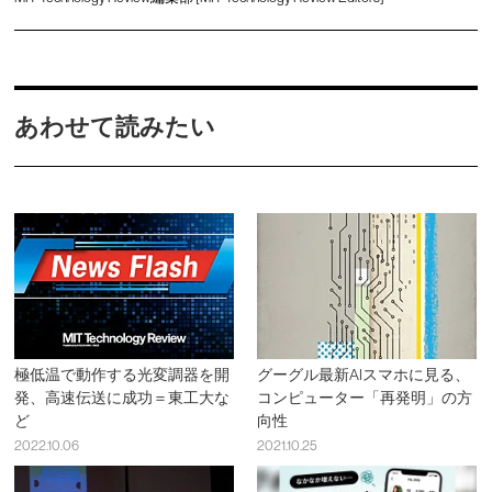
あわせて読みたい
極低温で動作する光変調器を開
グーグル最新AIスマホに見る、
発、高速伝送に成功＝東工大な
コンピューター「再発明」の方
ど
向性
2022.10.06
2021.10.25