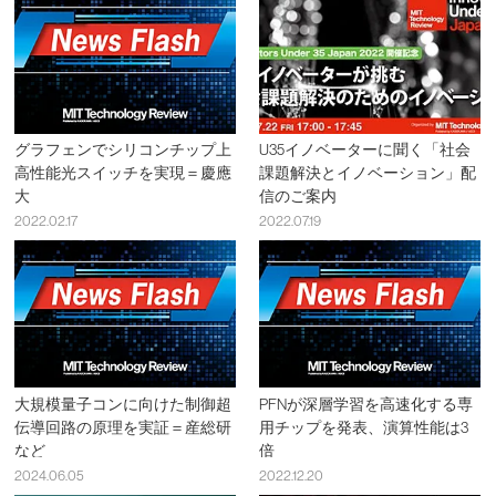
グラフェンでシリコンチップ上
U35イノベーターに聞く「社会
高性能光スイッチを実現＝慶應
課題解決とイノベーション」配
大
信のご案内
2022.02.17
2022.07.19
大規模量子コンに向けた制御超
PFNが深層学習を高速化する専
伝導回路の原理を実証＝産総研
用チップを発表、演算性能は3
など
倍
2024.06.05
2022.12.20