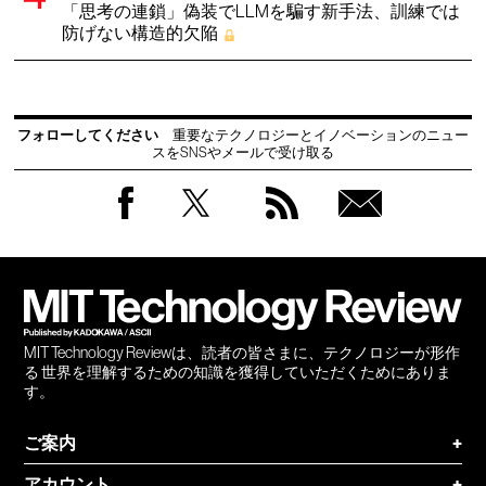
「思考の連鎖」偽装でLLMを騙す新手法、訓練では
防げない構造的欠陥
フォローしてください
重要なテクノロジーとイノベーションのニュー
スをSNSやメールで受け取る
Facebook
Twitter
RSS
無料
会員
登録
MIT Technology Reviewは、読者の皆さまに、テクノロジーが形作
る 世界を理解するための知識を獲得していただくためにありま
す。
ご案内
+
アカウント
+