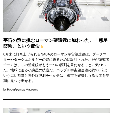
宇宙の謎に挑むローマン望遠鏡に加わった、「惑星
防衛」という使命
8月末に打ち上げられるNASAのローマン宇宙望遠鏡は、ダークマ
ターやダークエネルギーの謎に迫るために設計された。だが研究者
チームは、この望遠鏡がもう一つの役割を果たせることに気づい
た。地球に迫る小惑星の捜索だ。ハッブル宇宙望遠鏡の約100倍と
いう広い視野と赤外線観測を生かせば、都市を破壊しうる天体を早
期に見つけ出せる。
by
Robin George Andrews