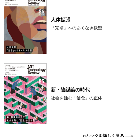
人体拡張
「完璧」へのあくなき欲望
新・陰謀論の時代
社会を蝕む「信念」の正体
eムックを詳しく見る