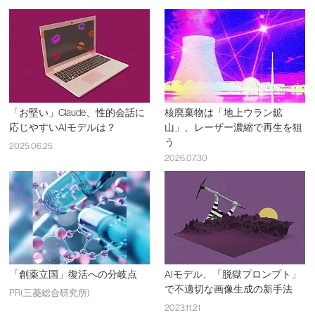
「お堅い」Claude、性的会話に
核廃棄物は「地上ウラン鉱
応じやすいAIモデルは？
山」、レーザー濃縮で再生を狙
う
2025.06.25
2026.07.30
「創薬立国」復活への分岐点
AIモデル、「脱獄プロンプト」
で不適切な画像生成の新手法
PR(三菱総合研究所)
2023.11.21