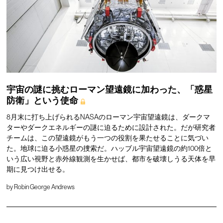
宇宙の謎に挑むローマン望遠鏡に加わった、「惑星
防衛」という使命
8月末に打ち上げられるNASAのローマン宇宙望遠鏡は、ダークマ
ターやダークエネルギーの謎に迫るために設計された。だが研究者
チームは、この望遠鏡がもう一つの役割を果たせることに気づい
た。地球に迫る小惑星の捜索だ。ハッブル宇宙望遠鏡の約100倍と
いう広い視野と赤外線観測を生かせば、都市を破壊しうる天体を早
期に見つけ出せる。
by
Robin George Andrews