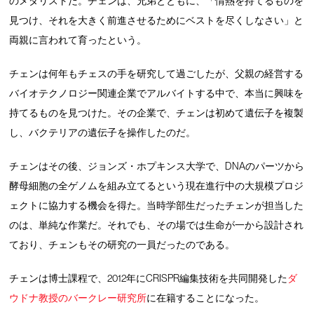
のメダリストだ。チェンは、兄弟とともに、「情熱を持てるものを
見つけ、それを大きく前進させるためにベストを尽くしなさい」と
両親に言われて育ったという。
チェンは何年もチェスの手を研究して過ごしたが、父親の経営する
バイオテクノロジー関連企業でアルバイトする中で、本当に興味を
持てるものを見つけた。その企業で、チェンは初めて遺伝子を複製
し、バクテリアの遺伝子を操作したのだ。
チェンはその後、ジョンズ・ホプキンス大学で、DNAのパーツから
酵母細胞の全ゲノムを組み立てるという現在進行中の大規模プロジ
ェクトに協力する機会を得た。当時学部生だったチェンが担当した
のは、単純な作業だ。それでも、その場では生命が一から設計され
ており、チェンもその研究の一員だったのである。
チェンは博士課程で、2012年にCRISPR編集技術を共同開発した
ダ
ウドナ教授のバークレー研究所
に在籍することになった。