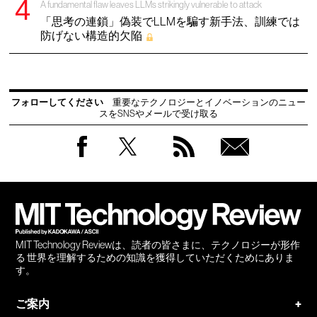
A fundamental flaw leaves LLMs strikingly vulnerable to attack
「思考の連鎖」偽装でLLMを騙す新手法、訓練では
防げない構造的欠陥
フォローしてください
重要なテクノロジーとイノベーションのニュー
スをSNSやメールで受け取る
Facebook
Twitter
RSS
無料
会員
登録
MIT Technology Reviewは、読者の皆さまに、テクノロジーが形作
る 世界を理解するための知識を獲得していただくためにありま
す。
ご案内
+