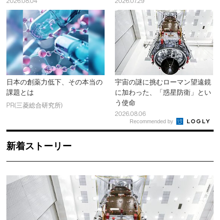
2026.08.04
2026.07.29
日本の創薬力低下、その本当の
宇宙の謎に挑むローマン望遠鏡
課題とは
に加わった、「惑星防衛」とい
う使命
PR(三菱総合研究所)
2026.08.06
Recommended by
新着ストーリー