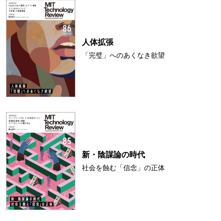
人体拡張
「完璧」へのあくなき欲望
新・陰謀論の時代
社会を蝕む「信念」の正体