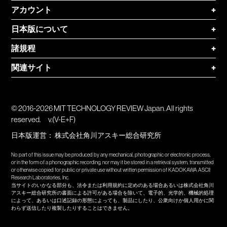
アカウント
+
日本版について
+
諸規程
+
関連サイト
+
© 2016-2026 MIT TECHNOLOGY REVIEW Japan. All rights
reserved.
v.(V-E+F)
日本版運営：
株式会社角川アスキー総合研究所
No part of this issue may be produced by any mechanical, photographic or electronic process,
or in the form of a phonographic recording, nor may it be stored in a retrieval system, transmitted
or otherwise copied for public or private use without written permission of KADOKAWA ASCII
Research Laboratories, Inc.
当サイトのいかなる部分も、法令または利用規約に定めのある場合あるいは株式会社角川
アスキー総合研究所の書面による許可がある場合を除いて、電子的、光学的、機械的処理
によって、あるいは口述記録の形態によっても、製品にしたり、公衆向けか個人用かに関
わらず送信したり複製したりすることはできません。