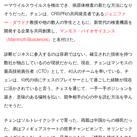
ーマウイルスウイルスを検出でき、病原体検査の新たな方法になり
そうだった。チェンは、CRISPRの共同発見者である
ジェニファ
ー・ダウドナ
教授や他の数人の学生とともに、新世代の検査機器を
開発する企業を共同創業し、
マンモス・バイオサイエンス
（Mammoth Biosciences）
と名付けた。
診断ビジネスに参入するのは容易ではない。確立された技術を持つ
数社が独占しているのが現状だからだ。現在、チェンはマンモスの
最高技術責任者（CTO）として、40人のチームを率いている。チ
ェンは、10代の頃にチェスのプレイヤーとして過ごした経験が現在
に活かされていると言う。チェスを通じて、一手一手ポジションを
築き、意味のある犠牲を払い、競争相手の心の中を読む方法を学ん
だそうだ。
チェンはソルトレイクシティで育った。両親は中国からの移民だっ
た。弟はフィギュアスケートの世界チャンピオンで、オリンピック