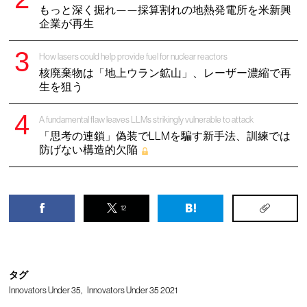
もっと深く掘れ——採算割れの地熱発電所を米新興
企業が再生
How lasers could help provide fuel for nuclear reactors
核廃棄物は「地上ウラン鉱山」、レーザー濃縮で再
生を狙う
A fundamental flaw leaves LLMs strikingly vulnerable to attack
「思考の連鎖」偽装でLLMを騙す新手法、訓練では
防げない構造的欠陥
12
タグ
Innovators Under 35
Innovators Under 35 2021