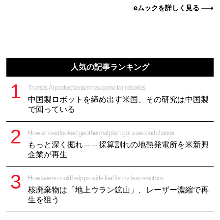
eムックを詳しく見る
人気の記事ランキング
Trump’s AI protectionism has come for robotics
中国製ロボットを締め出す米国、その研究は中国製
で回っている
How an overlooked geothermal plant got a second chance
もっと深く掘れ——採算割れの地熱発電所を米新興
企業が再生
How lasers could help provide fuel for nuclear reactors
核廃棄物は「地上ウラン鉱山」、レーザー濃縮で再
生を狙う