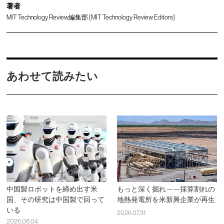
著者
MIT Technology Review編集部 [MIT Technology Review Editors]
あわせて読みたい
中国製ロボットを締め出す米
もっと深く掘れ——採算割れの
国、その研究は中国製で回って
地熱発電所を米新興企業が再生
いる
2026.07.31
2026.08.04