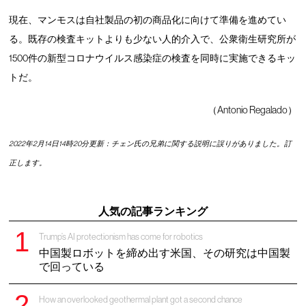
現在、マンモスは自社製品の初の商品化に向けて準備を進めてい
る。既存の検査キットよりも少ない人的介入で、公衆衛生研究所が
1500件の新型コロナウイルス感染症の検査を同時に実施できるキッ
トだ。
（Antonio Regalado）
2022年2月14日14時20分更新：チェン氏の兄弟に関する説明に誤りがありました。訂
正します。
人気の記事ランキング
Trump’s AI protectionism has come for robotics
中国製ロボットを締め出す米国、その研究は中国製
で回っている
How an overlooked geothermal plant got a second chance