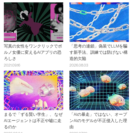
写真の女性をワンクリックでポ
「思考の連鎖」偽装でLLMを騙
ルノ女優に変えるAIアプリの恐
す新手法、訓練では防げない構
ろしさ
造的欠陥
2021.09.16
2026.08.03
まるで「ずる賢い学生」、 なぜ
「AIの暴走」ではない、オープ
AIエージェントは不正や嘘に走
ンAIのモデルが不正侵入した理
るのか
由