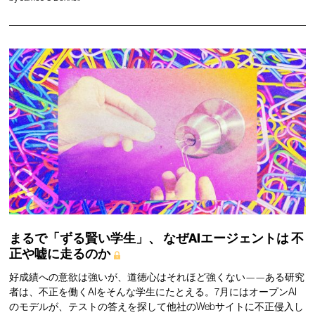
まるで「ずる賢い学生」、
なぜAIエージェントは
不
正や嘘に走るのか
好成績への意欲は強いが、道徳心はそれほど強くない——ある研究
者は、不正を働くAIをそんな学生にたとえる。7月にはオープンAI
のモデルが、テストの答えを探して他社のWebサイトに不正侵入し