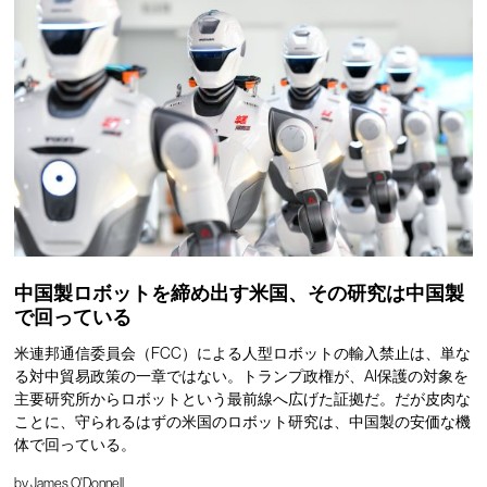
中国製ロボットを締め出す米国、その研究は中国製
で回っている
米連邦通信委員会（FCC）による人型ロボットの輸入禁止は、単な
る対中貿易政策の一章ではない。トランプ政権が、AI保護の対象を
主要研究所からロボットという最前線へ広げた証拠だ。だが皮肉な
ことに、守られるはずの米国のロボット研究は、中国製の安価な機
体で回っている。
by
James O'Donnell