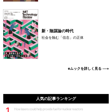
新・陰謀論の時代
社会を蝕む「信念」の正体
eムックを詳しく見る
人気の記事ランキング
How lasers could help provide fuel for nuclear reactors