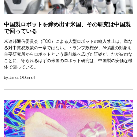
中国製ロボットを締め出す米国、その研究は中国製
で回っている
米連邦通信委員会（FCC）による人型ロボットの輸入禁止は、単な
る対中貿易政策の一章ではない。トランプ政権が、AI保護の対象を
主要研究所からロボットという最前線へ広げた証拠だ。だが皮肉な
ことに、守られるはずの米国のロボット研究は、中国製の安価な機
体で回っている。
by
James O'Donnell