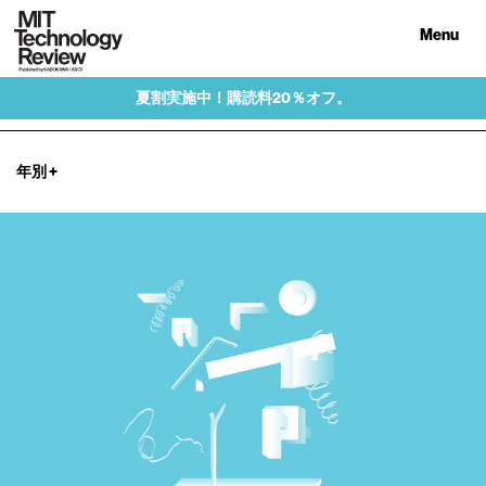
Menu
夏割実施中！購読料20％オフ。
年別
+