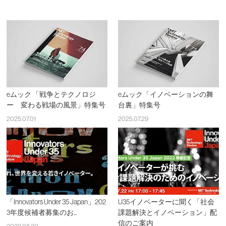
eムック 「戦争とテクノロジ
eムック「イノベーションの舞
ー 変わる戦場の風景」特集号
台裏」特集号
2025.07.01
2025.07.29
「Innovators Under 35 Japan」202
U35イノベーターに聞く「社会
3年度候補者募集のお...
課題解決とイノベーション」配
信のご案内