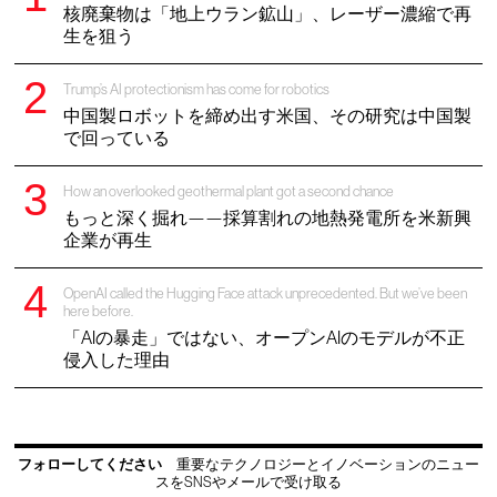
核廃棄物は「地上ウラン鉱山」、レーザー濃縮で再
生を狙う
Trump’s AI protectionism has come for robotics
中国製ロボットを締め出す米国、その研究は中国製
で回っている
How an overlooked geothermal plant got a second chance
もっと深く掘れ——採算割れの地熱発電所を米新興
企業が再生
OpenAI called the Hugging Face attack unprecedented. But we’ve been
here before.
「AIの暴走」ではない、オープンAIのモデルが不正
侵入した理由
フォローしてください
重要なテクノロジーとイノベーションのニュー
スをSNSやメールで受け取る