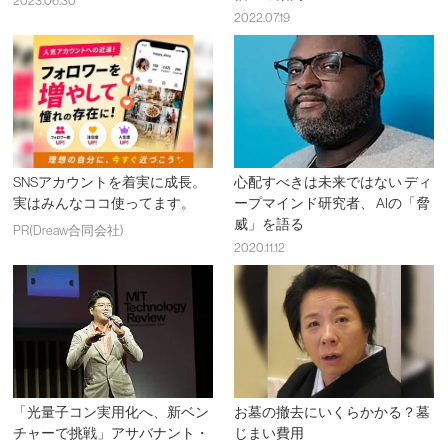
2023.06.30
2022.07.19
SNSアカウントを着実に成長。
心配すべきは未来ではない ディ
実はみんなココ使ってます。
ープマインド研究者、 AIの「脅
威」を語る
PR(Dreaw合同会社)
2020.11.12
「光量子コン実用化へ、新ベン
お墓の撤去にいくらかかる？墓
チャーで挑戦」アサバナント・
じまい費用