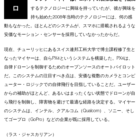
ロ
するテクノロジーに興味を持っていたが、彼が興味を
持ち始めた2008年当時のテクノロジーには、何の感
動もなかった。ほとんどのシステムが、スマホに搭載されるような
安価なモーション・センサーを採用していなかったからだ。
現在、チューリッヒにあるスイス連邦工科大学で博士課程修了生と
なったマイヤーは、自らPX4というシステムを構築した。PX4は、
自律ドローンを制御するためのオープンソースのオートパイロット
だ。このシステムの注目すべき点は、安価な複数のカメラとコンピ
ューター・ロジックでの自律飛行を目指していることだ。ユーザー
からの補助がほとんど、あるいはまったくない状態でドローンが自
ら飛行を制御し、障害物を避けて最適な経路を決定する。マイヤー
のシステムは、インテル、クアルコム（Qualcom）、ソニー、そし
てゴープロ（GoPro）などの企業が既に採用している。
（ラス・ジャスカリアン）