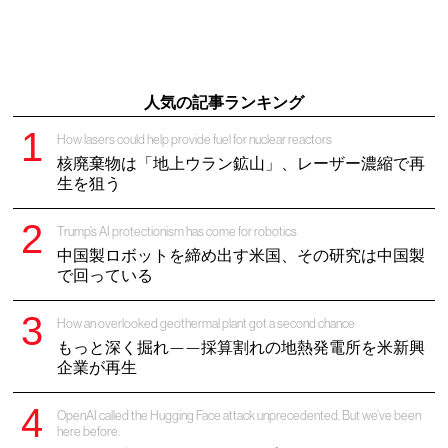
人気の記事ランキング
How lasers could help provide fuel for nuclear reactors
核廃棄物は「地上ウラン鉱山」、レーザー濃縮で再
生を狙う
Trump’s AI protectionism has come for robotics
中国製ロボットを締め出す米国、その研究は中国製
で回っている
How an overlooked geothermal plant got a second chance
もっと深く掘れ——採算割れの地熱発電所を米新興
企業が再生
OpenAI called the Hugging Face attack unprecedented. But we’ve been
here before.