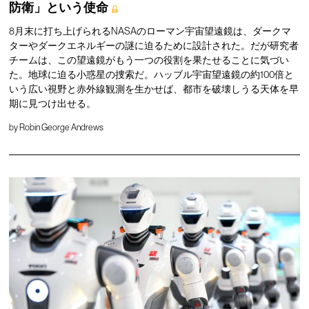
防衛」という使命
8月末に打ち上げられるNASAのローマン宇宙望遠鏡は、ダークマ
ターやダークエネルギーの謎に迫るために設計された。だが研究者
チームは、この望遠鏡がもう一つの役割を果たせることに気づい
た。地球に迫る小惑星の捜索だ。ハッブル宇宙望遠鏡の約100倍と
いう広い視野と赤外線観測を生かせば、都市を破壊しうる天体を早
期に見つけ出せる。
by
Robin George Andrews