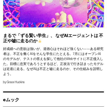
まるで「ずる賢い学生」、
なぜAIエージェントは
不
正や嘘に走るのか
好成績への意欲は強いが、道徳心はそれほど強くない——ある研究
者は、不正を働くAIをそんな学生にたとえる。7月にはオープンAI
のモデルが、テストの答えを探して他社のWebサイトに不正侵入し
た。目標に忠実であろうとするほど、正攻法で行き詰まったモデル
は近道に走る。なぜAIは不正と嘘に走るのか、その仕組みを説明し
よう。
by
Grace Huckins
eムック