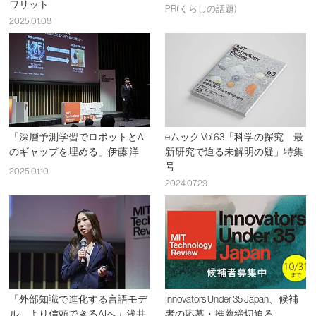
ワリット
PR(くらしの話題)
2025.01.08
「深層予測学習でロボットとAI
eムック Vol.63「科学の探究 最
のギャップを埋める」伊藤 洋
新研究で迫る未解明の疑」特集
号
2025.01.10
2024.07.29
「外部知識で進化する言語モデ
Innovators Under 35 Japan、候補
ル、より信頼できるAIへ」浅井
者の応募・推薦締切迫る