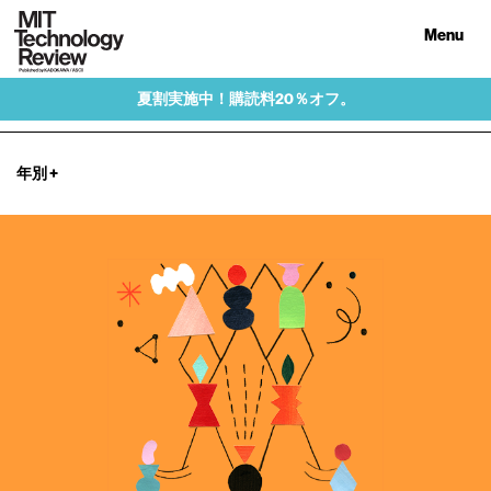
Menu
夏割実施中！購読料20％オフ。
年別
+