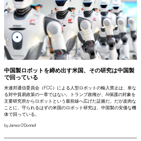
中国製ロボットを締め出す米国、その研究は中国製
で回っている
米連邦通信委員会（FCC）による人型ロボットの輸入禁止は、単な
る対中貿易政策の一章ではない。トランプ政権が、AI保護の対象を
主要研究所からロボットという最前線へ広げた証拠だ。だが皮肉な
ことに、守られるはずの米国のロボット研究は、中国製の安価な機
体で回っている。
by
James O'Donnell