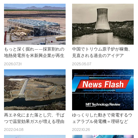
もっと深く掘れ——採算割れの
中国でトリウム原子炉が稼働、
地熱発電所を米新興企業が再生
見直される過去のアイデア
2026.07.31
2025.05.07
再エネ化にまた落とし穴、干ば
ゆっくりした動きで発電するウ
つで温室効果ガスが増える理由
ェアラブル発電機＝理研など
2022.04.08
2022.10.26