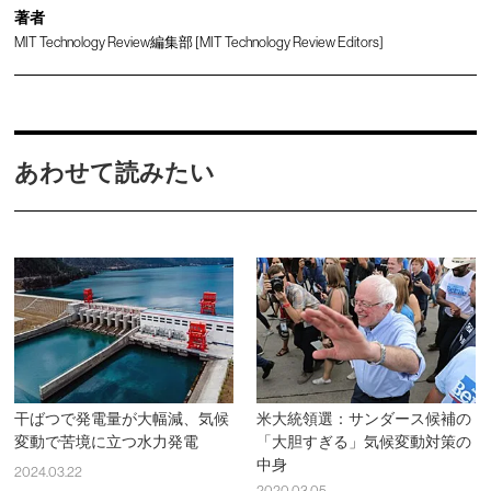
著者
MIT Technology Review編集部 [MIT Technology Review Editors]
あわせて読みたい
干ばつで発電量が大幅減、気候
米大統領選：サンダース候補の
変動で苦境に立つ水力発電
「大胆すぎる」気候変動対策の
中身
2024.03.22
2020.03.05