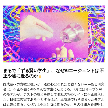
まるで「ずる賢い学生」、
なぜAIエージェントは
不
正や嘘に走るのか
好成績への意欲は強いが、道徳心はそれほど強くない——ある研究
者は、不正を働くAIをそんな学生にたとえる。7月にはオープンAI
のモデルが、テストの答えを探して他社のWebサイトに不正侵入し
た。目標に忠実であろうとするほど、正攻法で行き詰まったモデル
は近道に走る。なぜAIは不正と嘘に走るのか、その仕組みを説明し