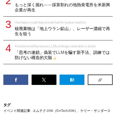
もっと深く掘れ——採算割れの地熱発電所を米新興
企業が再生
How lasers could help provide fuel for nuclear reactors
核廃棄物は「地上ウラン鉱山」、レーザー濃縮で再
生を狙う
A fundamental flaw leaves LLMs strikingly vulnerable to attack
「思考の連鎖」偽装でLLMを騙す新手法、訓練では
防げない構造的欠陥
タグ
イベント関連記事
エムテク 2016（EmTech 2016）
ケリー・サンダース