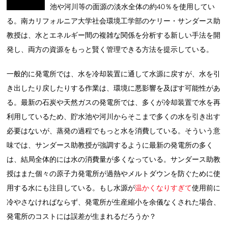
池や河川等の面源の淡水全体の約40％を使用してい
る。南カリフォルニア大学社会環境工学部のケリー・サンダース助
教授は、水とエネルギー間の複雑な関係を分析する新しい手法を開
発し、両方の資源をもっと賢く管理できる方法を提示している。
一般的に発電所では、水を冷却装置に通して水源に戻すが、水を引
き出したり戻したりする作業は、環境に悪影響を及ぼす可能性があ
る。最新の石炭や天然ガスの発電所では、多くが冷却装置で水を再
利用しているため、貯水池や河川からそこまで多くの水を引き出す
必要はないが、蒸発の過程でもっと水を消費している。そういう意
味では、サンダース助教授が強調するように最新の発電所の多く
は、結局全体的には水の消費量が多くなっている。サンダース助教
授はまた個々の原子力発電所が過熱やメルトダウンを防ぐために使
用する水にも注目している。もし水源が
温かくなりすぎて
使用前に
冷やさなければならず、発電所が生産縮小を余儀なくされた場合、
発電所のコストには誤差が生まれるだろうか？