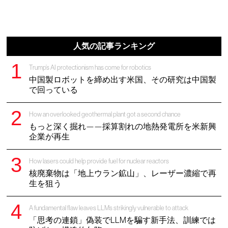
人気の記事ランキング
Trump’s AI protectionism has come for robotics
中国製ロボットを締め出す米国、その研究は中国製
で回っている
How an overlooked geothermal plant got a second chance
もっと深く掘れ——採算割れの地熱発電所を米新興
企業が再生
How lasers could help provide fuel for nuclear reactors
核廃棄物は「地上ウラン鉱山」、レーザー濃縮で再
生を狙う
A fundamental flaw leaves LLMs strikingly vulnerable to attack
「思考の連鎖」偽装でLLMを騙す新手法、訓練では