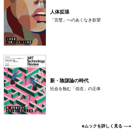
人体拡張
「完璧」へのあくなき欲望
新・陰謀論の時代
社会を蝕む「信念」の正体
eムックを詳しく見る