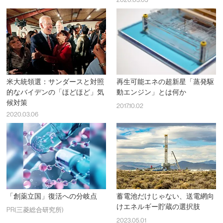
米大統領選：サンダースと対照
再生可能エネの超新星「蒸発駆
的なバイデンの「ほどほど」気
動エンジン」とは何か
候対策
2017.10.02
2020.03.06
「創薬立国」復活への分岐点
蓄電池だけじゃない、送電網向
けエネルギー貯蔵の選択肢
PR(三菱総合研究所)
2023.05.01