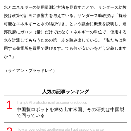
水とエネルギーの使用量測定方法を見直すことで、サンダース助教
授は政策や計画に影響力を与えている。サンダース助教授は「持続
可能なエネルギーと水の結び付き」という議会に概要を説明し、連
邦政府にガロン（量）だけではなくエネルギーの単位で、使用する
水を計測してもらうための第一歩を踏み出している。「私たちは利
用する発電所を費用で選びます。でも何が安いかをどう定義します
か？」
（ライアン・ブラッドレイ）
人気の記事ランキング
Trump’s AI protectionism has come for robotics
中国製ロボットを締め出す米国、その研究は中国製
で回っている
How an overlooked geothermal plant got a second chance