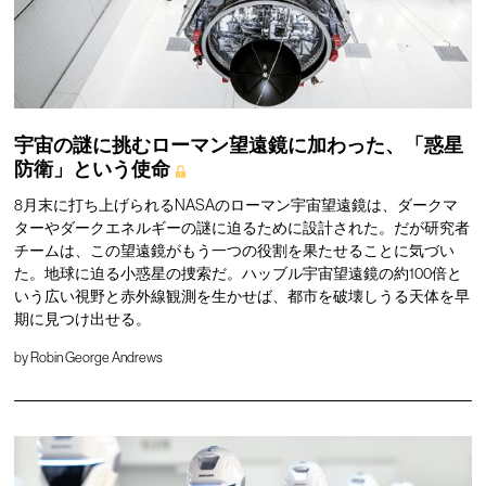
宇宙の謎に挑むローマン望遠鏡に加わった、「惑星
防衛」という使命
8月末に打ち上げられるNASAのローマン宇宙望遠鏡は、ダークマ
ターやダークエネルギーの謎に迫るために設計された。だが研究者
チームは、この望遠鏡がもう一つの役割を果たせることに気づい
た。地球に迫る小惑星の捜索だ。ハッブル宇宙望遠鏡の約100倍と
いう広い視野と赤外線観測を生かせば、都市を破壊しうる天体を早
期に見つけ出せる。
by
Robin George Andrews