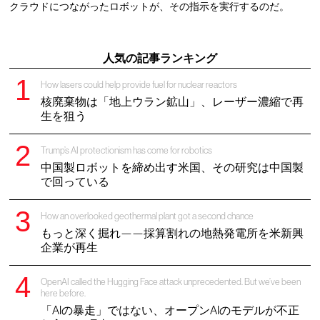
クラウドにつながったロボットが、その指示を実行するのだ。
人気の記事ランキング
How lasers could help provide fuel for nuclear reactors
核廃棄物は「地上ウラン鉱山」、レーザー濃縮で再
生を狙う
Trump’s AI protectionism has come for robotics
中国製ロボットを締め出す米国、その研究は中国製
で回っている
How an overlooked geothermal plant got a second chance
もっと深く掘れ——採算割れの地熱発電所を米新興
企業が再生
OpenAI called the Hugging Face attack unprecedented. But we’ve been
here before.
「AIの暴走」ではない、オープンAIのモデルが不正