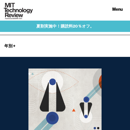
Menu
夏割実施中！購読料20％オフ。
年別
+