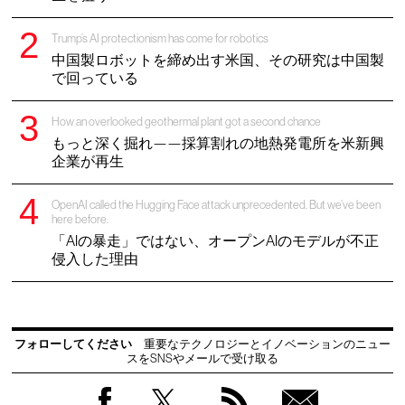
Trump’s AI protectionism has come for robotics
中国製ロボットを締め出す米国、その研究は中国製
で回っている
How an overlooked geothermal plant got a second chance
もっと深く掘れ——採算割れの地熱発電所を米新興
企業が再生
OpenAI called the Hugging Face attack unprecedented. But we’ve been
here before.
「AIの暴走」ではない、オープンAIのモデルが不正
侵入した理由
フォローしてください
重要なテクノロジーとイノベーションのニュー
スをSNSやメールで受け取る