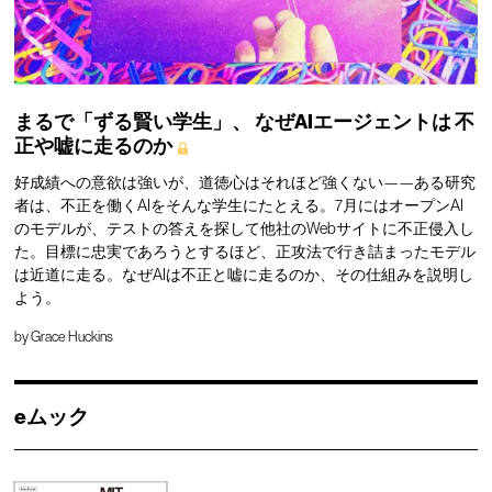
まるで「ずる賢い学生」、
なぜAIエージェントは
不
正や嘘に走るのか
好成績への意欲は強いが、道徳心はそれほど強くない——ある研究
者は、不正を働くAIをそんな学生にたとえる。7月にはオープンAI
のモデルが、テストの答えを探して他社のWebサイトに不正侵入し
た。目標に忠実であろうとするほど、正攻法で行き詰まったモデル
は近道に走る。なぜAIは不正と嘘に走るのか、その仕組みを説明し
よう。
by
Grace Huckins
eムック