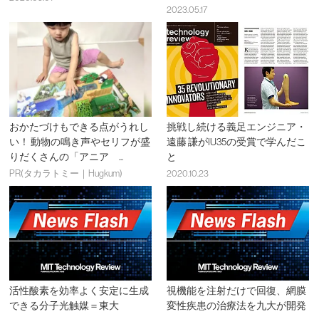
2023.05.17
おかたづけもできる点がうれし
挑戦し続ける義足エンジニア・
い！ 動物の鳴き声やセリフが盛
遠藤 謙がIU35の受賞で学んだこ
りだくさんの「アニア ...
と
PR(タカラトミー｜Hugkum)
2020.10.23
活性酸素を効率よく安定に生成
視機能を注射だけで回復、網膜
できる分子光触媒＝東大
変性疾患の治療法を九大が開発