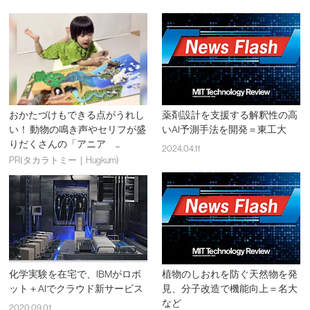
おかたづけもできる点がうれし
薬剤設計を支援する解釈性の高
い！ 動物の鳴き声やセリフが盛
いAI予測手法を開発＝東工大
りだくさんの「アニア ...
2024.04.11
PR(タカラトミー｜Hugkum)
化学実験を在宅で、IBMがロボ
植物のしおれを防ぐ天然物を発
ット＋AIでクラウド新サービス
見、分子改造で機能向上＝名大
など
2020.09.01