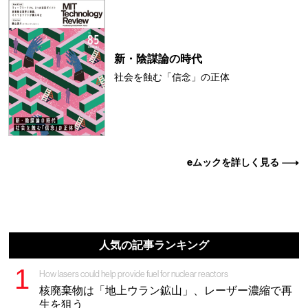
新・陰謀論の時代
社会を蝕む「信念」の正体
eムックを詳しく見る
人気の記事ランキング
How lasers could help provide fuel for nuclear reactors
核廃棄物は「地上ウラン鉱山」、レーザー濃縮で再
生を狙う