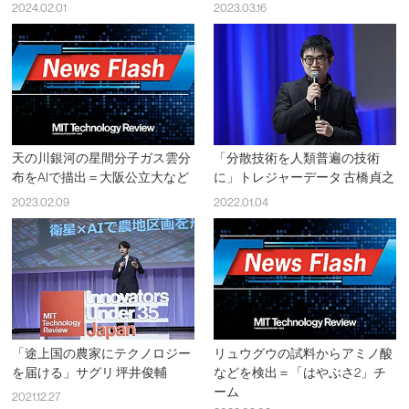
2024.02.01
2023.03.16
天の川銀河の星間分子ガス雲分
「分散技術を人類普遍の技術
布をAIで描出＝大阪公立大など
に」トレジャーデータ 古橋貞之
2023.02.09
2022.01.04
「途上国の農家にテクノロジー
リュウグウの試料からアミノ酸
を届ける」サグリ 坪井俊輔
などを検出＝「はやぶさ2」チ
ーム
2021.12.27