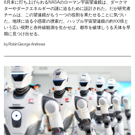
8月末に打ち上げられるNASAのローマン宇宙望遠鏡は、ダークマ
ターやダークエネルギーの謎に迫るために設計された。だが研究者
チームは、この望遠鏡がもう一つの役割を果たせることに気づい
た。地球に迫る小惑星の捜索だ。ハッブル宇宙望遠鏡の約100倍と
いう広い視野と赤外線観測を生かせば、都市を破壊しうる天体を早
期に見つけ出せる。
by
Robin George Andrews