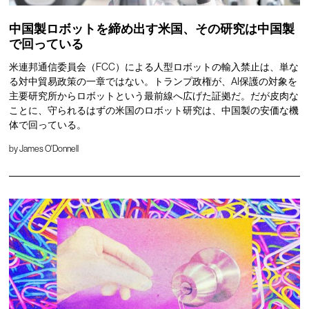
中国製ロボットを締め出す米国、その研究は中国製
で回っている
米連邦通信委員会（FCC）による人型ロボットの輸入禁止は、単な
る対中貿易政策の一章ではない。トランプ政権が、AI保護の対象を
主要研究所からロボットという最前線へ広げた証拠だ。だが皮肉な
ことに、守られるはずの米国のロボット研究は、中国製の安価な機
体で回っている。
by
James O'Donnell